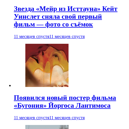
Звезда «Мейр из Исттауна» Кейт
Уинслет сняла свой первый
фильм — фото со съёмок
11 месяцев спустя
11 месяцев спустя
Появился новый постер фильма
«Бугония» Йоргоса Лантимоса
11 месяцев спустя
11 месяцев спустя