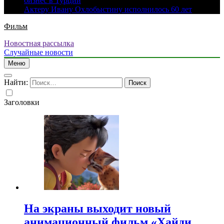
бизнес в Турции
Актеру Ивану Охлобыстину исполнилось 60 лет
Фильм
Новостная рассылка
Случайные новости
Меню
Найти:
Заголовки
На экраны выходит новый
анимационный фильм «Хайди.