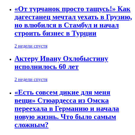
«От турчанок просто тащусь!» Как
дагестанец мечтал уехать в Грузию,
но влюбился в Стамбул и начал
строить бизнес в Турции
2 недели спустя
Актеру Ивану Охлобыстину
исполнилось 60 лет
2 недели спустя
«Есть совсем дикие для меня
вещи» Стюардесса из Омска
переехала в Германию и начала
новую жизнь. Что было самым
сложным?