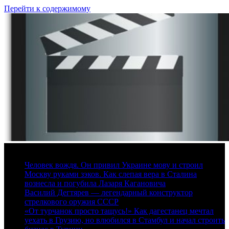
Перейти к содержимому
7 августа, 2026
Человек вождя. Он привил Украине мову и строил
Москву руками зэков. Как слепая вера в Сталина
вознесла и погубила Лазаря Кагановича
Василий Дегтярев — легендарный конструктор
стрелкового оружия СССР
«От турчанок просто тащусь!» Как дагестанец мечтал
уехать в Грузию, но влюбился в Стамбул и начал строить