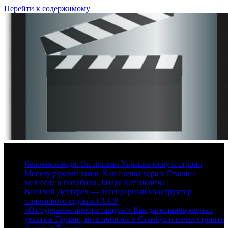
Перейти к содержимому
6 августа, 2026
Человек вождя. Он привил Украине мову и строил
Москву руками зэков. Как слепая вера в Сталина
вознесла и погубила Лазаря Кагановича
Василий Дегтярев — легендарный конструктор
стрелкового оружия СССР
«От турчанок просто тащусь!» Как дагестанец мечтал
уехать в Грузию, но влюбился в Стамбул и начал строить