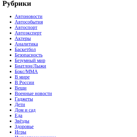
Рубрики
Автоновости
Автособытия
Автоспорт
Автоэксперт
Актеры
Аналитика
Баскетбол
Безопасность
Безумный мир
Биатлон/Лыжи
Бокс/MMA
В мире
В России
Вещи
Военные новости
Гаджеты
Дети
Дом и сад
Еда
Звёзды
Здоровье
Игры