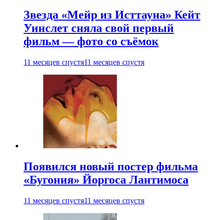
Звезда «Мейр из Исттауна» Кейт
Уинслет сняла свой первый
фильм — фото со съёмок
11 месяцев спустя
11 месяцев спустя
Появился новый постер фильма
«Бугония» Йоргоса Лантимоса
11 месяцев спустя
11 месяцев спустя