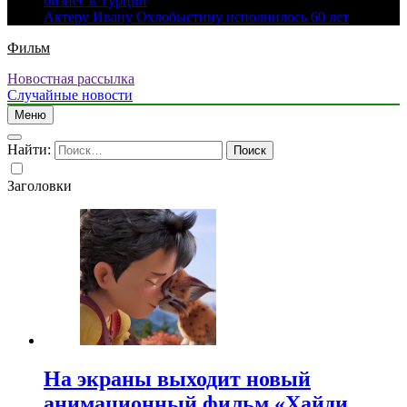
бизнес в Турции
Актеру Ивану Охлобыстину исполнилось 60 лет
Фильм
Новостная рассылка
Случайные новости
Меню
Найти:
Заголовки
На экраны выходит новый
анимационный фильм «Хайди.