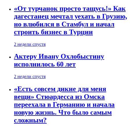
«От турчанок просто тащусь!» Как
дагестанец мечтал уехать в Грузию,
но влюбился в Стамбул и начал
строить бизнес в Турции
2 недели спустя
Актеру Ивану Охлобыстину
исполнилось 60 лет
2 недели спустя
«Есть совсем дикие для меня
вещи» Стюардесса из Омска
переехала в Германию и начала
новую жизнь. Что было самым
сложным?