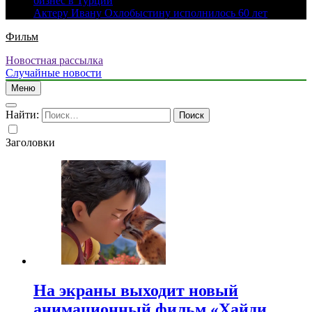
бизнес в Турции
Актеру Ивану Охлобыстину исполнилось 60 лет
Фильм
Новостная рассылка
Случайные новости
Меню
Найти:
Заголовки
На экраны выходит новый
анимационный фильм «Хайди.