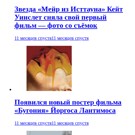
Звезда «Мейр из Исттауна» Кейт
Уинслет сняла свой первый
фильм — фото со съёмок
11 месяцев спустя
11 месяцев спустя
Появился новый постер фильма
«Бугония» Йоргоса Лантимоса
11 месяцев спустя
11 месяцев спустя