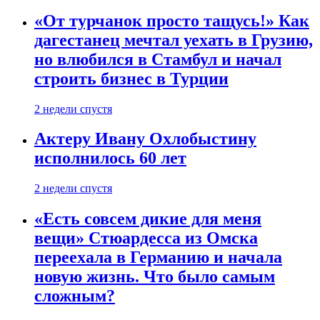
«От турчанок просто тащусь!» Как
дагестанец мечтал уехать в Грузию,
но влюбился в Стамбул и начал
строить бизнес в Турции
2 недели спустя
Актеру Ивану Охлобыстину
исполнилось 60 лет
2 недели спустя
«Есть совсем дикие для меня
вещи» Стюардесса из Омска
переехала в Германию и начала
новую жизнь. Что было самым
сложным?