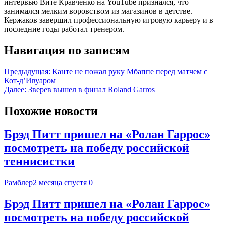
интервью Вите Кравченко на YouTube признался, что
занимался мелким воровством из магазинов в детстве.
Кержаков завершил профессиональную игровую карьеру и в
последние годы работал тренером.
Навигация по записям
Предыдущая:
Канте не пожал руку Мбаппе перед матчем с
Кот-д’Ивуаром
Далее:
Зверев вышел в финал Roland Garros
Похожие новости
Брэд Питт пришел на «Ролан Гаррос»
посмотреть на победу российской
теннисистки
Рамблер
2 месяца спустя
0
Брэд Питт пришел на «Ролан Гаррос»
посмотреть на победу российской