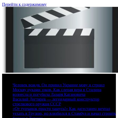
Перейти к содержимому
8 августа, 2026
Человек вождя. Он привил Украине мову и строил
Москву руками зэков. Как слепая вера в Сталина
вознесла и погубила Лазаря Кагановича
Василий Дегтярев — легендарный конструктор
стрелкового оружия СССР
«От турчанок просто тащусь!» Как дагестанец мечтал
уехать в Грузию, но влюбился в Стамбул и начал строить