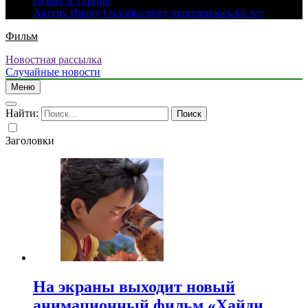
бизнес в Турции
Актеру Ивану Охлобыстину исполнилось 60 лет
Фильм
Новостная рассылка
Случайные новости
Меню
Найти:
Заголовки
На экраны выходит новый
анимационный фильм «Хайди.