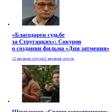
«Благодарен судьбе
за Стругацких»: Сокуров
о создании фильма «Дни затмения»
12 месяцев спустя
11 месяцев спустя
Шоураннер «Сверхъестественного»