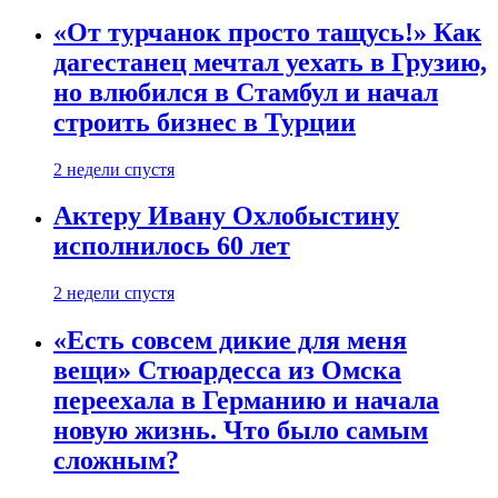
«От турчанок просто тащусь!» Как
дагестанец мечтал уехать в Грузию,
но влюбился в Стамбул и начал
строить бизнес в Турции
2 недели спустя
Актеру Ивану Охлобыстину
исполнилось 60 лет
2 недели спустя
«Есть совсем дикие для меня
вещи» Стюардесса из Омска
переехала в Германию и начала
новую жизнь. Что было самым
сложным?