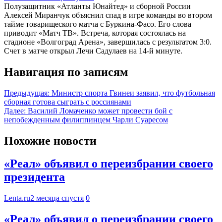
Полузащитник «Атланты Юнайтед» и сборной России
Алексей Миранчук объяснил спад в игре команды во втором
тайме товарищеского матча с Буркина-Фасо. Его слова
приводит «Матч ТВ». Встреча, которая состоялась на
стадионе «Волгоград Арена», завершилась с результатом 3:0.
Счет в матче открыл Лечи Садулаев на 14-й минуте.
Навигация по записям
Предыдущая:
Министр спорта Гвинеи заявил, что футбольная
сборная готова сыграть с россиянами
Далее:
Василий Ломаченко может провести бой с
непобежденным филиппинцем Чарли Суаресом
Похожие новости
«Реал» объявил о переизбрании своего
президента
Lenta.ru
2 месяца спустя
0
«Реал» объявил о переизбрании своего