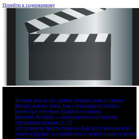
Перейти к содержимому
8 августа, 2026
Человек вождя. Он привил Украине мову и строил
Москву руками зэков. Как слепая вера в Сталина
вознесла и погубила Лазаря Кагановича
Василий Дегтярев — легендарный конструктор
стрелкового оружия СССР
«От турчанок просто тащусь!» Как дагестанец мечтал
уехать в Грузию, но влюбился в Стамбул и начал строить