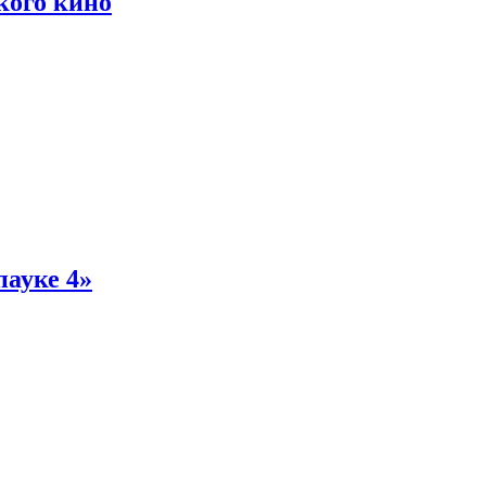
кого кино
пауке 4»