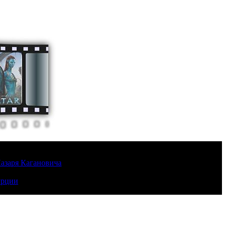
Лазаря Кагановича
урции