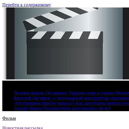
Перейти к содержимому
6 августа, 2026
Человек вождя. Он привил Украине мову и строил Москву 
Василий Дегтярев — легендарный конструктор стрелков
«От турчанок просто тащусь!» Как дагестанец мечтал уех
Актеру Ивану Охлобыстину исполнилось 60 лет
Фильм
Новостная рассылка