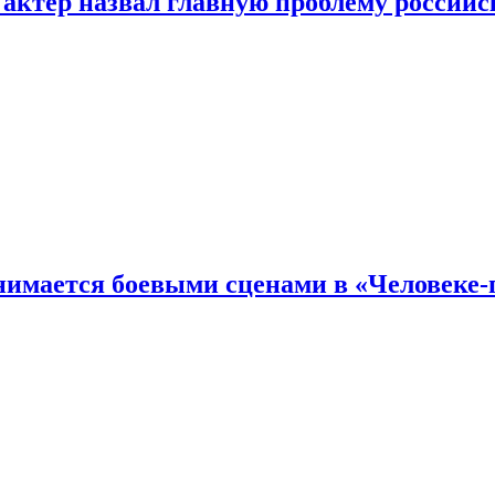
 актер назвал главную проблему российс
имается боевыми сценами в «Человеке-