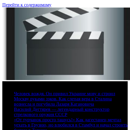
Перейти к содержимому
7 августа, 2026
Человек вождя. Он привил Украине мову и строил
Москву руками зэков. Как слепая вера в Сталина
вознесла и погубила Лазаря Кагановича
Василий Дегтярев — легендарный конструктор
стрелкового оружия СССР
«От турчанок просто тащусь!» Как дагестанец мечтал
уехать в Грузию, но влюбился в Стамбул и начал строить