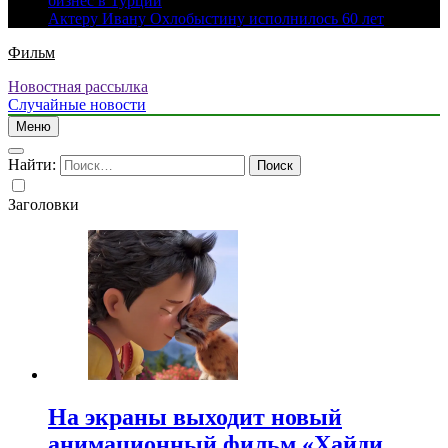
бизнес в Турции
Актеру Ивану Охлобыстину исполнилось 60 лет
Фильм
Новостная рассылка
Случайные новости
Меню
Найти:
Заголовки
На экраны выходит новый
анимационный фильм «Хайди.