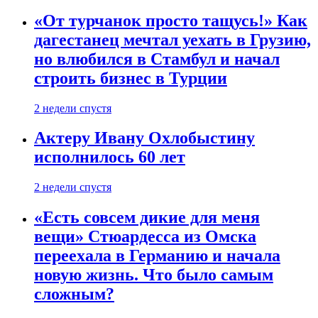
«От турчанок просто тащусь!» Как
дагестанец мечтал уехать в Грузию,
но влюбился в Стамбул и начал
строить бизнес в Турции
2 недели спустя
Актеру Ивану Охлобыстину
исполнилось 60 лет
2 недели спустя
«Есть совсем дикие для меня
вещи» Стюардесса из Омска
переехала в Германию и начала
новую жизнь. Что было самым
сложным?