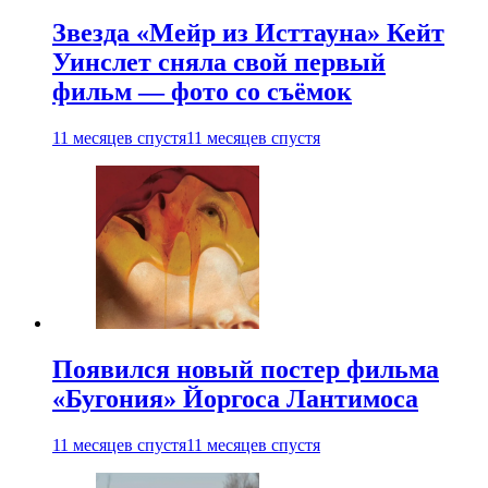
Звезда «Мейр из Исттауна» Кейт
Уинслет сняла свой первый
фильм — фото со съёмок
11 месяцев спустя
11 месяцев спустя
Появился новый постер фильма
«Бугония» Йоргоса Лантимоса
11 месяцев спустя
11 месяцев спустя