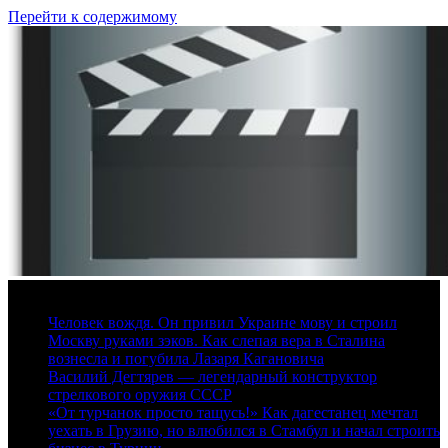
Перейти к содержимому
8 августа, 2026
Человек вождя. Он привил Украине мову и строил
Москву руками зэков. Как слепая вера в Сталина
вознесла и погубила Лазаря Кагановича
Василий Дегтярев — легендарный конструктор
стрелкового оружия СССР
«От турчанок просто тащусь!» Как дагестанец мечтал
уехать в Грузию, но влюбился в Стамбул и начал строить