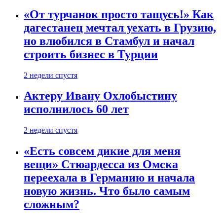
«От турчанок просто тащусь!» Как
дагестанец мечтал уехать в Грузию,
но влюбился в Стамбул и начал
строить бизнес в Турции
2 недели спустя
Актеру Ивану Охлобыстину
исполнилось 60 лет
2 недели спустя
«Есть совсем дикие для меня
вещи» Стюардесса из Омска
переехала в Германию и начала
новую жизнь. Что было самым
сложным?