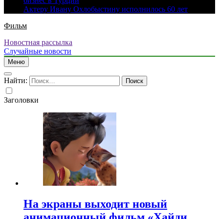
бизнес в Турции
Актеру Ивану Охлобыстину исполнилось 60 лет
Фильм
Новостная рассылка
Случайные новости
Меню
Найти:
Заголовки
На экраны выходит новый
анимационный фильм «Хайди.