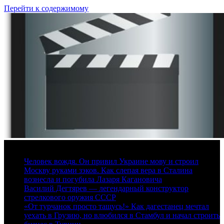
Перейти к содержимому
6 августа, 2026
Человек вождя. Он привил Украине мову и строил
Москву руками зэков. Как слепая вера в Сталина
вознесла и погубила Лазаря Кагановича
Василий Дегтярев — легендарный конструктор
стрелкового оружия СССР
«От турчанок просто тащусь!» Как дагестанец мечтал
уехать в Грузию, но влюбился в Стамбул и начал строить