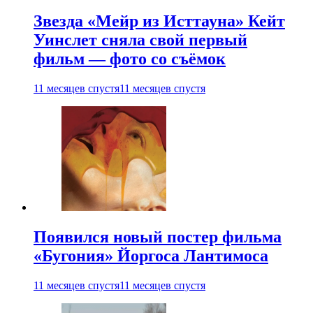
Звезда «Мейр из Исттауна» Кейт
Уинслет сняла свой первый
фильм — фото со съёмок
11 месяцев спустя
11 месяцев спустя
Появился новый постер фильма
«Бугония» Йоргоса Лантимоса
11 месяцев спустя
11 месяцев спустя