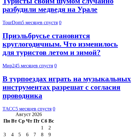
Туристы своим шумом случайно
разбудили медведя на Урале
TourDom
5 месяцев спустя
0
Приэльбрусье становится
круглогодичным. Что изменилось
для туристов летом и зимой?
Мир24
5 месяцев спустя
0
В турпоездах играть на музыкальных
инструментах разрешат с согласия
проводника
ТАСС
5 месяцев спустя
0
Август 2026
Пн
Вт
Ср
Чт
Пт
Сб
Вс
1
2
3
4
5
6
7
8
9