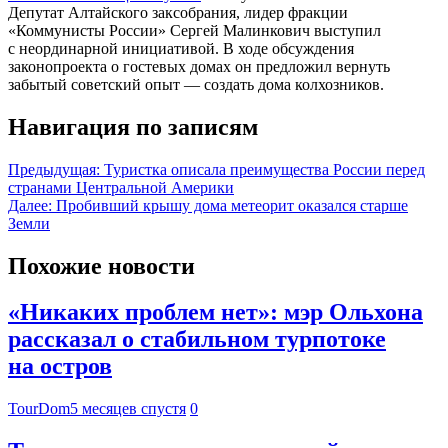
Депутат Алтайского заксобрания, лидер фракции
«Коммунисты России» Сергей Малинкович выступил
с неординарной инициативой. В ходе обсуждения
законопроекта о гостевых домах он предложил вернуть
забытый советский опыт — создать дома колхозников.
Навигация по записям
Предыдущая:
Туристка описала преимущества России перед
странами Центральной Америки
Далее:
Пробивший крышу дома метеорит оказался старше
Земли
Похожие новости
«Никаких проблем нет»: мэр Ольхона
рассказал о стабильном турпотоке
на остров
TourDom
5 месяцев спустя
0