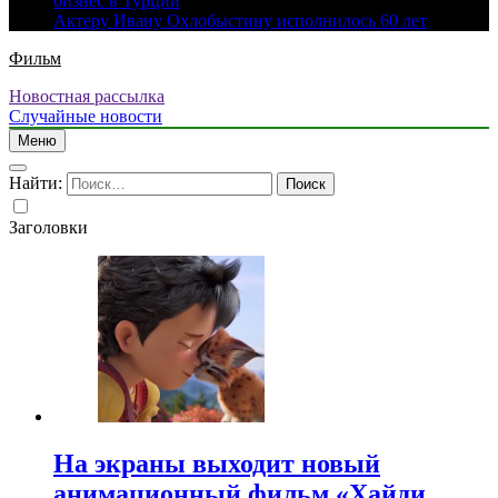
бизнес в Турции
Актеру Ивану Охлобыстину исполнилось 60 лет
Фильм
Новостная рассылка
Случайные новости
Меню
Найти:
Заголовки
На экраны выходит новый
анимационный фильм «Хайди.