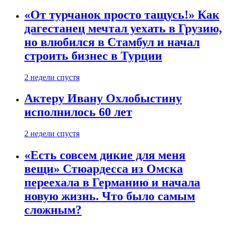
«От турчанок просто тащусь!» Как
дагестанец мечтал уехать в Грузию,
но влюбился в Стамбул и начал
строить бизнес в Турции
2 недели спустя
Актеру Ивану Охлобыстину
исполнилось 60 лет
2 недели спустя
«Есть совсем дикие для меня
вещи» Стюардесса из Омска
переехала в Германию и начала
новую жизнь. Что было самым
сложным?