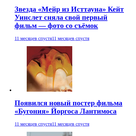
Звезда «Мейр из Исттауна» Кейт
Уинслет сняла свой первый
фильм — фото со съёмок
11 месяцев спустя
11 месяцев спустя
Появился новый постер фильма
«Бугония» Йоргоса Лантимоса
11 месяцев спустя
11 месяцев спустя