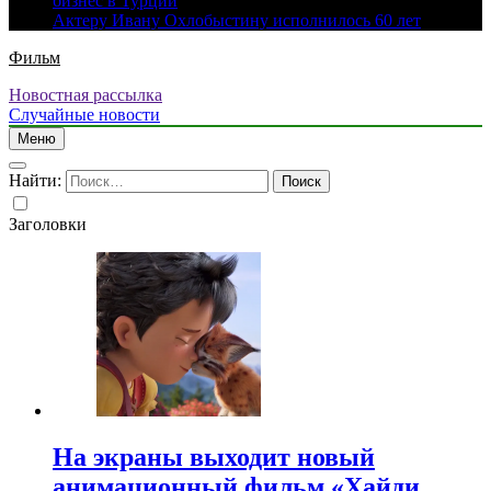
бизнес в Турции
Актеру Ивану Охлобыстину исполнилось 60 лет
Фильм
Новостная рассылка
Случайные новости
Меню
Найти:
Заголовки
На экраны выходит новый
анимационный фильм «Хайди.