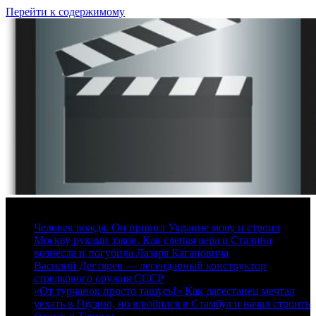
Перейти к содержимому
6 августа, 2026
Человек вождя. Он привил Украине мову и строил
Москву руками зэков. Как слепая вера в Сталина
вознесла и погубила Лазаря Кагановича
Василий Дегтярев — легендарный конструктор
стрелкового оружия СССР
«От турчанок просто тащусь!» Как дагестанец мечтал
уехать в Грузию, но влюбился в Стамбул и начал строить