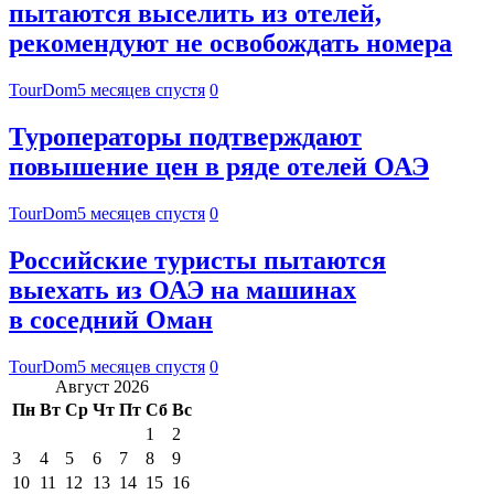
пытаются выселить из отелей,
рекомендуют не освобождать номера
TourDom
5 месяцев спустя
0
Туроператоры подтверждают
повышение цен в ряде отелей ОАЭ
TourDom
5 месяцев спустя
0
Российские туристы пытаются
выехать из ОАЭ на машинах
в соседний Оман
TourDom
5 месяцев спустя
0
Август 2026
Пн
Вт
Ср
Чт
Пт
Сб
Вс
1
2
3
4
5
6
7
8
9
10
11
12
13
14
15
16