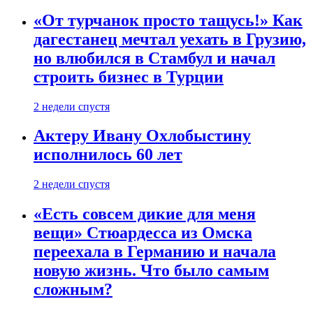
«От турчанок просто тащусь!» Как
дагестанец мечтал уехать в Грузию,
но влюбился в Стамбул и начал
строить бизнес в Турции
2 недели спустя
Актеру Ивану Охлобыстину
исполнилось 60 лет
2 недели спустя
«Есть совсем дикие для меня
вещи» Стюардесса из Омска
переехала в Германию и начала
новую жизнь. Что было самым
сложным?