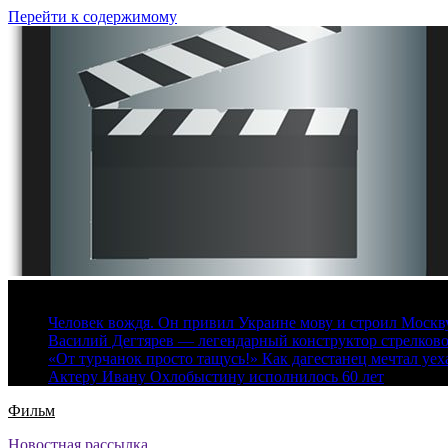
Перейти к содержимому
6 августа, 2026
Человек вождя. Он привил Украине мову и строил Москву 
Василий Дегтярев — легендарный конструктор стрелков
«От турчанок просто тащусь!» Как дагестанец мечтал уех
Актеру Ивану Охлобыстину исполнилось 60 лет
Фильм
Новостная рассылка