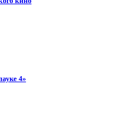
кого кино
пауке 4»