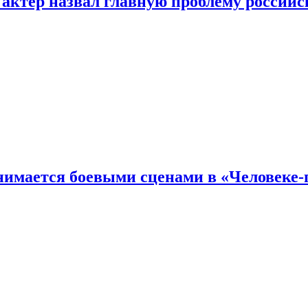
 актер назвал главную проблему российс
имается боевыми сценами в «Человеке-