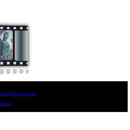
Лазаря Кагановича
урции