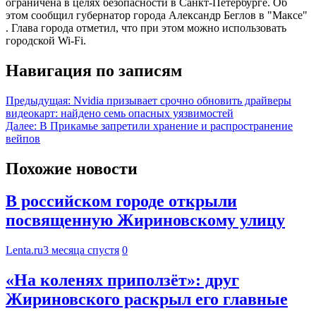
ограничена в целях безопасности в Санкт-Петербурге. Об
этом сообщил губернатор города Александр Беглов в "Максе"
. Глава города отметил, что при этом можно использовать
городской Wi-Fi.
Навигация по записям
Предыдущая:
Nvidia призывает срочно обновить драйверы
видеокарт: найдено семь опасных уязвимостей
Далее:
В Прикамье запретили хранение и распространение
вейпов
Похожие новости
В российском городе открыли
посвященную Жириновскому улицу
Lenta.ru
3 месяца спустя
0
«На коленях приползёт»: друг
Жириновского раскрыл его главные