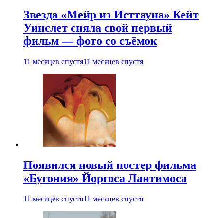
Звезда «Мейр из Исттауна» Кейт
Уинслет сняла свой первый
фильм — фото со съёмок
11 месяцев спустя
11 месяцев спустя
Появился новый постер фильма
«Бугония» Йоргоса Лантимоса
11 месяцев спустя
11 месяцев спустя