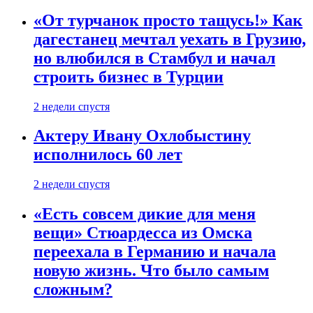
«От турчанок просто тащусь!» Как
дагестанец мечтал уехать в Грузию,
но влюбился в Стамбул и начал
строить бизнес в Турции
2 недели спустя
Актеру Ивану Охлобыстину
исполнилось 60 лет
2 недели спустя
«Есть совсем дикие для меня
вещи» Стюардесса из Омска
переехала в Германию и начала
новую жизнь. Что было самым
сложным?