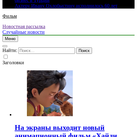
бизнес в Турции
Актеру Ивану Охлобыстину исполнилось 60 лет
Фильм
Новостная рассылка
Случайные новости
Меню
Найти:
Заголовки
На экраны выходит новый
анимационный фильм «Хайди.