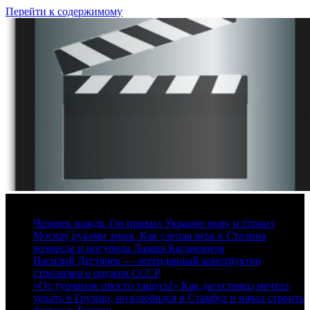
Перейти к содержимому
7 августа, 2026
Человек вождя. Он привил Украине мову и строил
Москву руками зэков. Как слепая вера в Сталина
вознесла и погубила Лазаря Кагановича
Василий Дегтярев — легендарный конструктор
стрелкового оружия СССР
«От турчанок просто тащусь!» Как дагестанец мечтал
уехать в Грузию, но влюбился в Стамбул и начал строить