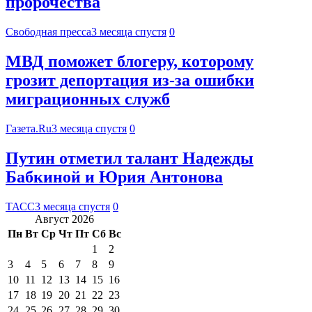
пророчества
Свободная пресса
3 месяца спустя
0
МВД поможет блогеру, которому
грозит депортация из-за ошибки
миграционных служб
Газета.Ru
3 месяца спустя
0
Путин отметил талант Надежды
Бабкиной и Юрия Антонова
ТАСС
3 месяца спустя
0
Август 2026
Пн
Вт
Ср
Чт
Пт
Сб
Вс
1
2
3
4
5
6
7
8
9
10
11
12
13
14
15
16
17
18
19
20
21
22
23
24
25
26
27
28
29
30