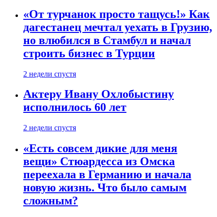
«От турчанок просто тащусь!» Как
дагестанец мечтал уехать в Грузию,
но влюбился в Стамбул и начал
строить бизнес в Турции
2 недели спустя
Актеру Ивану Охлобыстину
исполнилось 60 лет
2 недели спустя
«Есть совсем дикие для меня
вещи» Стюардесса из Омска
переехала в Германию и начала
новую жизнь. Что было самым
сложным?