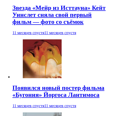
Звезда «Мейр из Исттауна» Кейт
Уинслет сняла свой первый
фильм — фото со съёмок
11 месяцев спустя
11 месяцев спустя
Появился новый постер фильма
«Бугония» Йоргоса Лантимоса
11 месяцев спустя
11 месяцев спустя