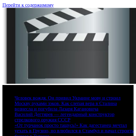
Перейти к содержимому
8 августа, 2026
Человек вождя. Он привил Украине мову и строил
Москву руками зэков. Как слепая вера в Сталина
вознесла и погубила Лазаря Кагановича
Василий Дегтярев — легендарный конструктор
стрелкового оружия СССР
«От турчанок просто тащусь!» Как дагестанец мечтал
уехать в Грузию, но влюбился в Стамбул и начал строить