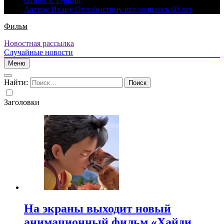
бизнес в Турции
Актеру Ивану Охлобыстину исполнилось 60 лет
Фильм
Новостная рассылка
Случайные новости
Меню
Найти:
Заголовки
На экраны выходит новый
анимационный фильм «Хайди.