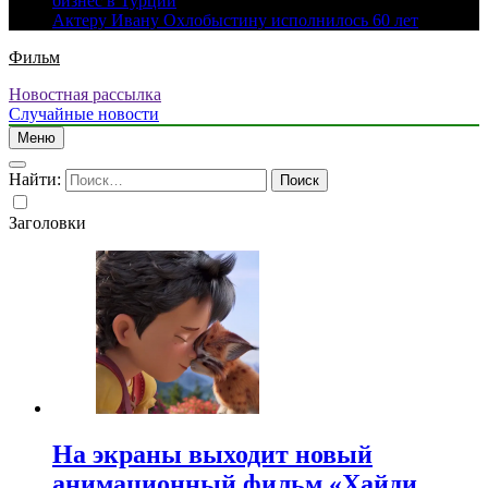
бизнес в Турции
Актеру Ивану Охлобыстину исполнилось 60 лет
Фильм
Новостная рассылка
Случайные новости
Меню
Найти:
Заголовки
На экраны выходит новый
анимационный фильм «Хайди.