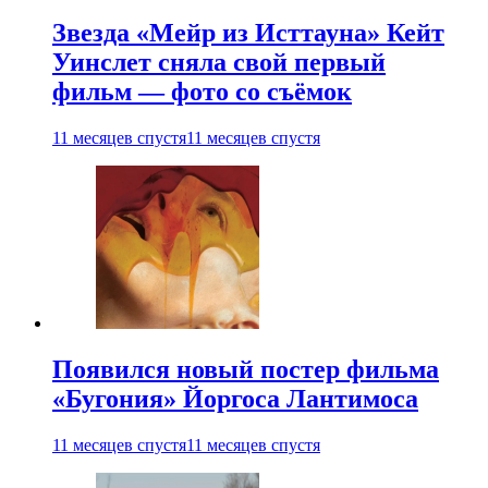
Звезда «Мейр из Исттауна» Кейт
Уинслет сняла свой первый
фильм — фото со съёмок
11 месяцев спустя
11 месяцев спустя
Появился новый постер фильма
«Бугония» Йоргоса Лантимоса
11 месяцев спустя
11 месяцев спустя