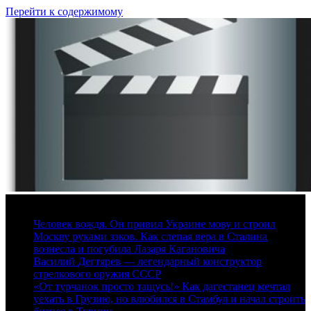
Перейти к содержимому
6 августа, 2026
Человек вождя. Он привил Украине мову и строил
Москву руками зэков. Как слепая вера в Сталина
вознесла и погубила Лазаря Кагановича
Василий Дегтярев — легендарный конструктор
стрелкового оружия СССР
«От турчанок просто тащусь!» Как дагестанец мечтал
уехать в Грузию, но влюбился в Стамбул и начал строить