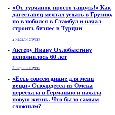
«От турчанок просто тащусь!» Как
дагестанец мечтал уехать в Грузию,
но влюбился в Стамбул и начал
строить бизнес в Турции
2 недели спустя
Актеру Ивану Охлобыстину
исполнилось 60 лет
2 недели спустя
«Есть совсем дикие для меня
вещи» Стюардесса из Омска
переехала в Германию и начала
новую жизнь. Что было самым
сложным?