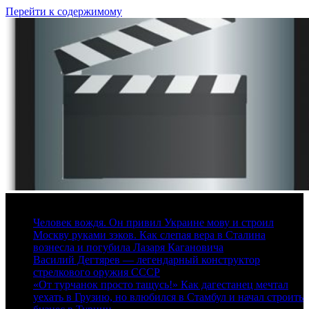
Перейти к содержимому
6 августа, 2026
Человек вождя. Он привил Украине мову и строил
Москву руками зэков. Как слепая вера в Сталина
вознесла и погубила Лазаря Кагановича
Василий Дегтярев — легендарный конструктор
стрелкового оружия СССР
«От турчанок просто тащусь!» Как дагестанец мечтал
уехать в Грузию, но влюбился в Стамбул и начал строить