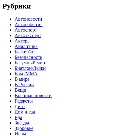
Рубрики
Автоновости
Автособытия
Автоспорт
Автоэксперт
Актеры
Аналитика
Баскетбол
Безопасность
Безумный мир
Биатлон/Лыжи
Бокс/MMA
В мире
В России
Вещи
Военные новости
Гаджеты
Дети
Дом и сад
Еда
Звёзды
Здоровье
Игры