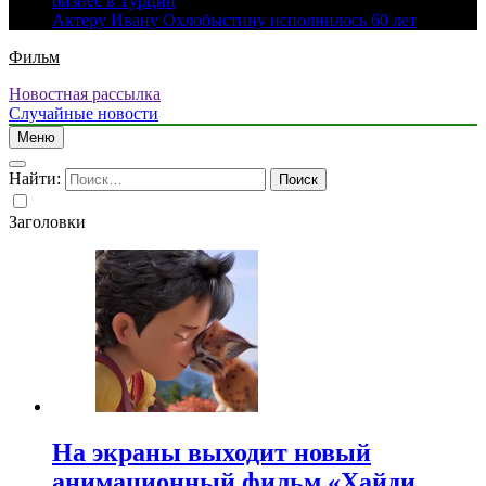
бизнес в Турции
Актеру Ивану Охлобыстину исполнилось 60 лет
Фильм
Новостная рассылка
Случайные новости
Меню
Найти:
Заголовки
На экраны выходит новый
анимационный фильм «Хайди.