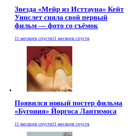
Звезда «Мейр из Исттауна» Кейт
Уинслет сняла свой первый
фильм — фото со съёмок
11 месяцев спустя
11 месяцев спустя
Появился новый постер фильма
«Бугония» Йоргоса Лантимоса
11 месяцев спустя
11 месяцев спустя