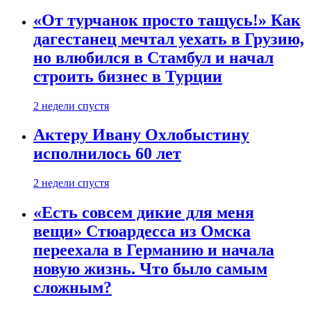
«От турчанок просто тащусь!» Как
дагестанец мечтал уехать в Грузию,
но влюбился в Стамбул и начал
строить бизнес в Турции
2 недели спустя
Актеру Ивану Охлобыстину
исполнилось 60 лет
2 недели спустя
«Есть совсем дикие для меня
вещи» Стюардесса из Омска
переехала в Германию и начала
новую жизнь. Что было самым
сложным?