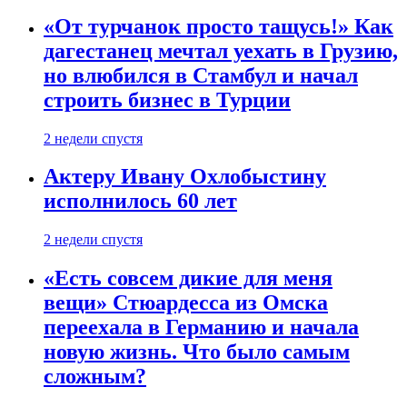
«От турчанок просто тащусь!» Как
дагестанец мечтал уехать в Грузию,
но влюбился в Стамбул и начал
строить бизнес в Турции
2 недели спустя
Актеру Ивану Охлобыстину
исполнилось 60 лет
2 недели спустя
«Есть совсем дикие для меня
вещи» Стюардесса из Омска
переехала в Германию и начала
новую жизнь. Что было самым
сложным?