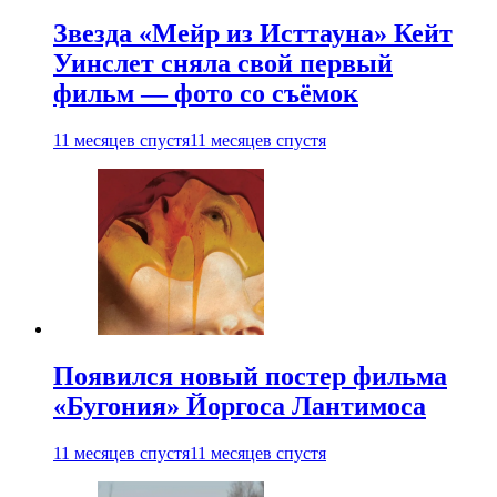
Звезда «Мейр из Исттауна» Кейт
Уинслет сняла свой первый
фильм — фото со съёмок
11 месяцев спустя
11 месяцев спустя
Появился новый постер фильма
«Бугония» Йоргоса Лантимоса
11 месяцев спустя
11 месяцев спустя