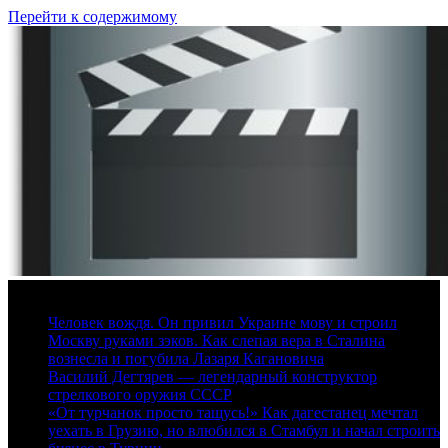
Перейти к содержимому
6 августа, 2026
Человек вождя. Он привил Украине мову и строил
Москву руками зэков. Как слепая вера в Сталина
вознесла и погубила Лазаря Кагановича
Василий Дегтярев — легендарный конструктор
стрелкового оружия СССР
«От турчанок просто тащусь!» Как дагестанец мечтал
уехать в Грузию, но влюбился в Стамбул и начал строить