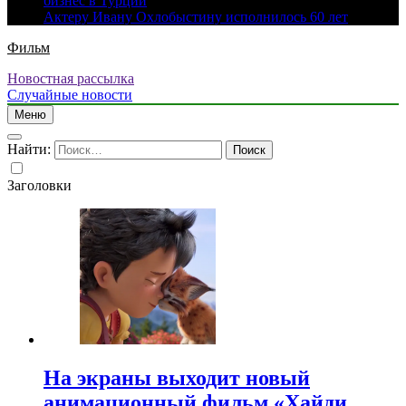
бизнес в Турции
Актеру Ивану Охлобыстину исполнилось 60 лет
Фильм
Новостная рассылка
Случайные новости
Меню
Найти:
Заголовки
На экраны выходит новый
анимационный фильм «Хайди.