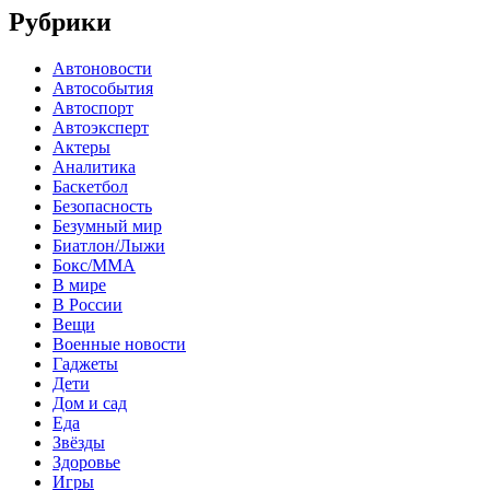
Рубрики
Автоновости
Автособытия
Автоспорт
Автоэксперт
Актеры
Аналитика
Баскетбол
Безопасность
Безумный мир
Биатлон/Лыжи
Бокс/MMA
В мире
В России
Вещи
Военные новости
Гаджеты
Дети
Дом и сад
Еда
Звёзды
Здоровье
Игры