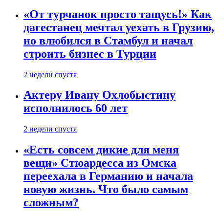
«От турчанок просто тащусь!» Как
дагестанец мечтал уехать в Грузию,
но влюбился в Стамбул и начал
строить бизнес в Турции
2 недели спустя
Актеру Ивану Охлобыстину
исполнилось 60 лет
2 недели спустя
«Есть совсем дикие для меня
вещи» Стюардесса из Омска
переехала в Германию и начала
новую жизнь. Что было самым
сложным?