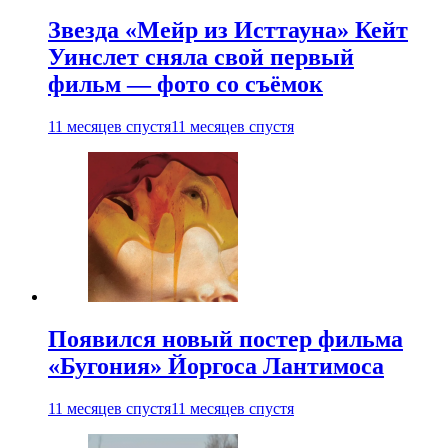
Звезда «Мейр из Исттауна» Кейт
Уинслет сняла свой первый
фильм — фото со съёмок
11 месяцев спустя
11 месяцев спустя
Появился новый постер фильма
«Бугония» Йоргоса Лантимоса
11 месяцев спустя
11 месяцев спустя