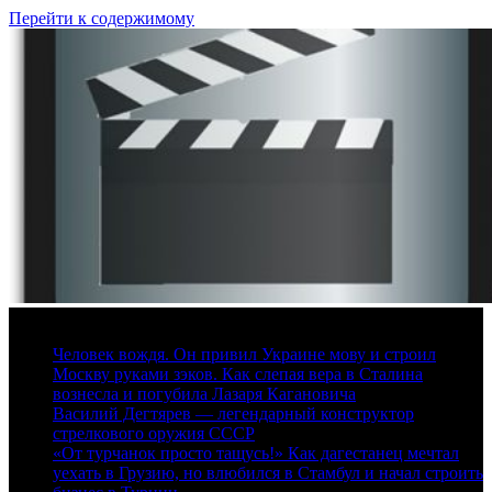
Перейти к содержимому
7 августа, 2026
Человек вождя. Он привил Украине мову и строил
Москву руками зэков. Как слепая вера в Сталина
вознесла и погубила Лазаря Кагановича
Василий Дегтярев — легендарный конструктор
стрелкового оружия СССР
«От турчанок просто тащусь!» Как дагестанец мечтал
уехать в Грузию, но влюбился в Стамбул и начал строить