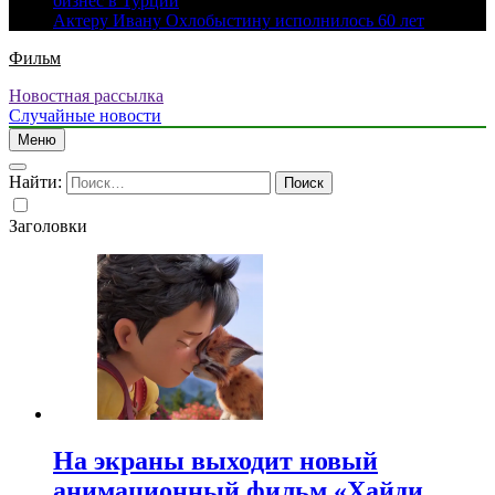
бизнес в Турции
Актеру Ивану Охлобыстину исполнилось 60 лет
Фильм
Новостная рассылка
Случайные новости
Меню
Найти:
Заголовки
На экраны выходит новый
анимационный фильм «Хайди.