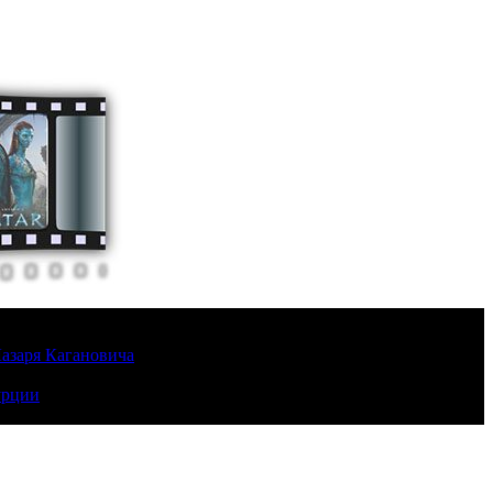
Лазаря Кагановича
урции