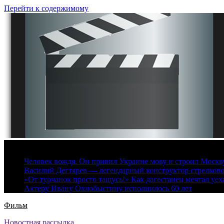
Перейти к содержимому
6 августа, 2026
Человек вождя. Он привил Украине мову и строил Москву 
Василий Дегтярев — легендарный конструктор стрелков
«От турчанок просто тащусь!» Как дагестанец мечтал уех
Актеру Ивану Охлобыстину исполнилось 60 лет
Фильм
Новостная рассылка