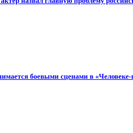
 актер назвал главную проблему российс
имается боевыми сценами в «Человеке-