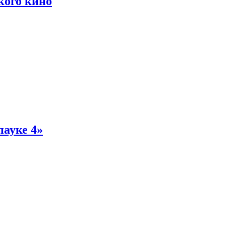
кого кино
пауке 4»