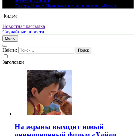
бизнес в Турции
Актеру Ивану Охлобыстину исполнилось 60 лет
Фильм
Новостная рассылка
Случайные новости
Меню
Найти:
Заголовки
На экраны выходит новый
анимационный фильм «Хайди.