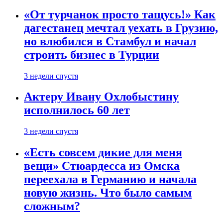
«От турчанок просто тащусь!» Как
дагестанец мечтал уехать в Грузию,
но влюбился в Стамбул и начал
строить бизнес в Турции
3 недели спустя
Актеру Ивану Охлобыстину
исполнилось 60 лет
3 недели спустя
«Есть совсем дикие для меня
вещи» Стюардесса из Омска
переехала в Германию и начала
новую жизнь. Что было самым
сложным?