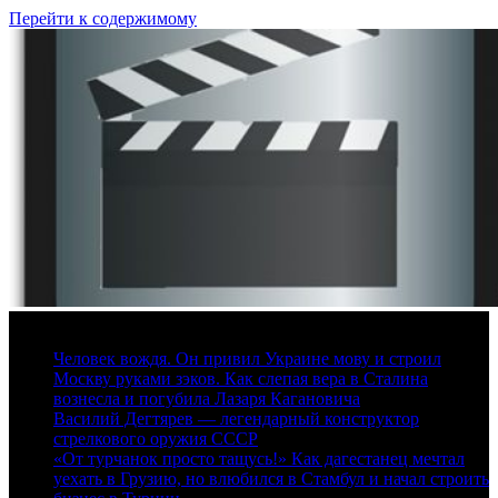
Перейти к содержимому
10 августа, 2026
Человек вождя. Он привил Украине мову и строил
Москву руками зэков. Как слепая вера в Сталина
вознесла и погубила Лазаря Кагановича
Василий Дегтярев — легендарный конструктор
стрелкового оружия СССР
«От турчанок просто тащусь!» Как дагестанец мечтал
уехать в Грузию, но влюбился в Стамбул и начал строить