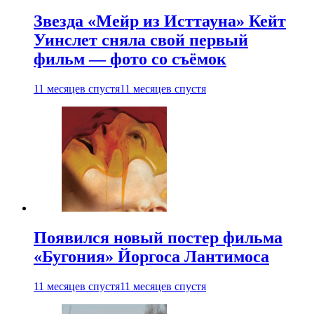
Звезда «Мейр из Исттауна» Кейт
Уинслет сняла свой первый
фильм — фото со съёмок
11 месяцев спустя
11 месяцев спустя
Появился новый постер фильма
«Бугония» Йоргоса Лантимоса
11 месяцев спустя
11 месяцев спустя