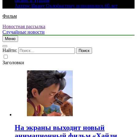
бизнес в Турции
Актеру Ивану Охлобыстину исполнилось 60 лет
Фильм
Новостная рассылка
Случайные новости
Меню
Найти:
Заголовки
На экраны выходит новый
анимационный фильм «Хайди.