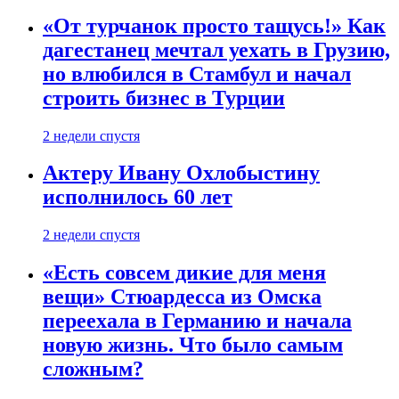
«От турчанок просто тащусь!» Как
дагестанец мечтал уехать в Грузию,
но влюбился в Стамбул и начал
строить бизнес в Турции
2 недели спустя
Актеру Ивану Охлобыстину
исполнилось 60 лет
2 недели спустя
«Есть совсем дикие для меня
вещи» Стюардесса из Омска
переехала в Германию и начала
новую жизнь. Что было самым
сложным?