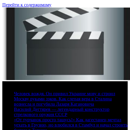
Перейти к содержимому
7 августа, 2026
Человек вождя. Он привил Украине мову и строил
Москву руками зэков. Как слепая вера в Сталина
вознесла и погубила Лазаря Кагановича
Василий Дегтярев — легендарный конструктор
стрелкового оружия СССР
«От турчанок просто тащусь!» Как дагестанец мечтал
уехать в Грузию, но влюбился в Стамбул и начал строить