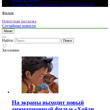
бизнес в Турции
Актеру Ивану Охлобыстину исполнилось 60 лет
Фильм
Новостная рассылка
Случайные новости
Меню
Найти:
Заголовки
На экраны выходит новый
анимационный фильм «Хайди.