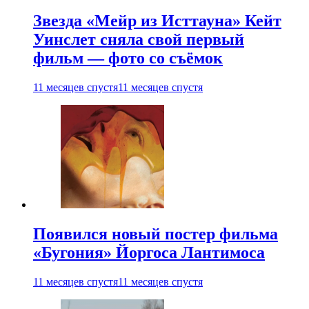
Звезда «Мейр из Исттауна» Кейт
Уинслет сняла свой первый
фильм — фото со съёмок
11 месяцев спустя
11 месяцев спустя
Появился новый постер фильма
«Бугония» Йоргоса Лантимоса
11 месяцев спустя
11 месяцев спустя