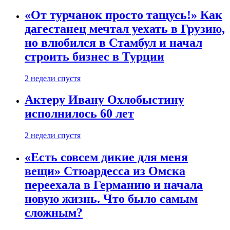
«От турчанок просто тащусь!» Как
дагестанец мечтал уехать в Грузию,
но влюбился в Стамбул и начал
строить бизнес в Турции
2 недели спустя
Актеру Ивану Охлобыстину
исполнилось 60 лет
2 недели спустя
«Есть совсем дикие для меня
вещи» Стюардесса из Омска
переехала в Германию и начала
новую жизнь. Что было самым
сложным?