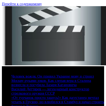
Перейти к содержимому
6 августа, 2026
Человек вождя. Он привил Украине мову и строил
Москву руками зэков. Как слепая вера в Сталина
вознесла и погубила Лазаря Кагановича
Василий Дегтярев — легендарный конструктор
стрелкового оружия СССР
«От турчанок просто тащусь!» Как дагестанец мечтал
уехать в Грузию, но влюбился в Стамбул и начал строить