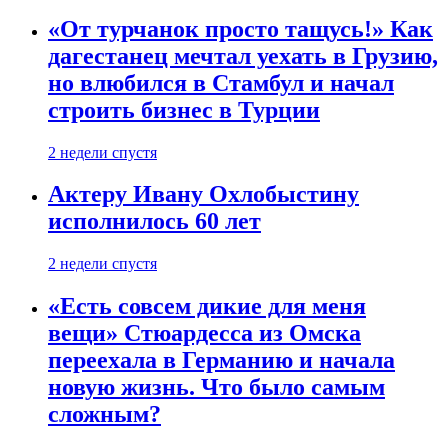
«От турчанок просто тащусь!» Как
дагестанец мечтал уехать в Грузию,
но влюбился в Стамбул и начал
строить бизнес в Турции
2 недели спустя
Актеру Ивану Охлобыстину
исполнилось 60 лет
2 недели спустя
«Есть совсем дикие для меня
вещи» Стюардесса из Омска
переехала в Германию и начала
новую жизнь. Что было самым
сложным?