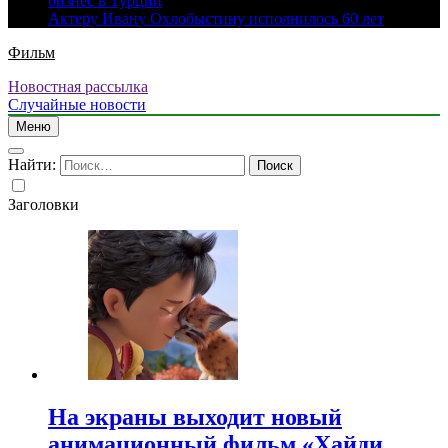
бизнес в Турции
Актеру Ивану Охлобыстину исполнилось 60 лет
Фильм
Новостная рассылка
Случайные новости
Меню
Найти:
Заголовки
На экраны выходит новый
анимационный фильм «Хайди.