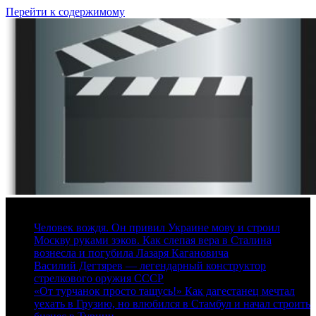
Перейти к содержимому
8 августа, 2026
Человек вождя. Он привил Украине мову и строил
Москву руками зэков. Как слепая вера в Сталина
вознесла и погубила Лазаря Кагановича
Василий Дегтярев — легендарный конструктор
стрелкового оружия СССР
«От турчанок просто тащусь!» Как дагестанец мечтал
уехать в Грузию, но влюбился в Стамбул и начал строить