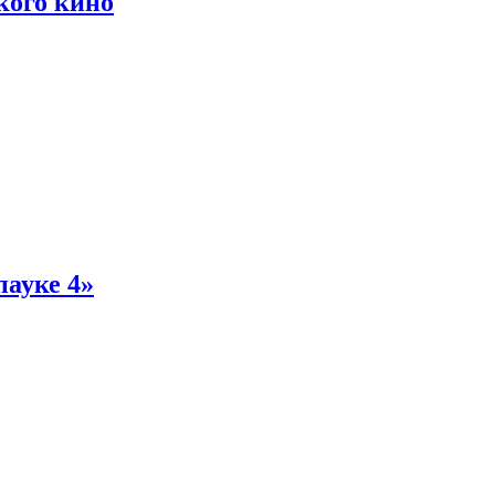
кого кино
пауке 4»