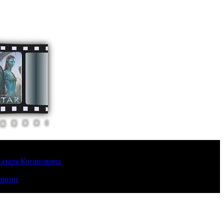
Лазаря Кагановича
урции