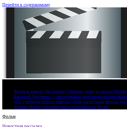
Перейти к содержимому
9 августа, 2026
Человек вождя. Он привил Украине мову и строил Москву 
Василий Дегтярев — легендарный конструктор стрелков
«От турчанок просто тащусь!» Как дагестанец мечтал уех
Актеру Ивану Охлобыстину исполнилось 60 лет
Фильм
Новостная рассылка