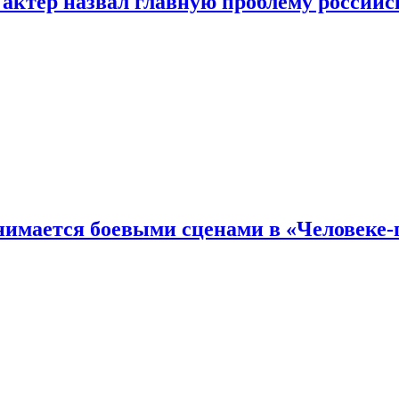
 актер назвал главную проблему российс
имается боевыми сценами в «Человеке-