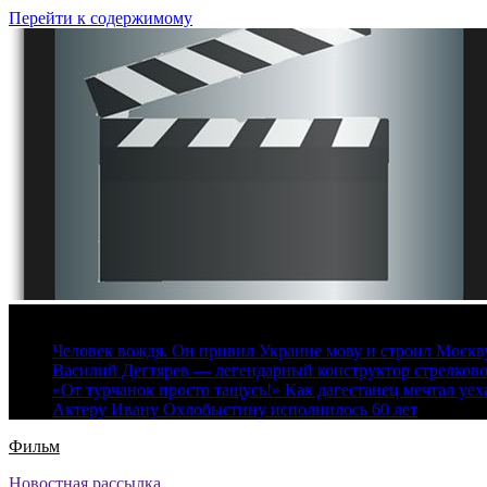
Перейти к содержимому
6 августа, 2026
Человек вождя. Он привил Украине мову и строил Москву 
Василий Дегтярев — легендарный конструктор стрелков
«От турчанок просто тащусь!» Как дагестанец мечтал уех
Актеру Ивану Охлобыстину исполнилось 60 лет
Фильм
Новостная рассылка