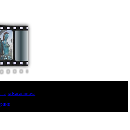
Лазаря Кагановича
урции