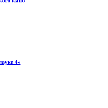
кого кино
пауке 4»