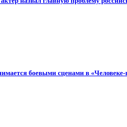
 актер назвал главную проблему российс
имается боевыми сценами в «Человеке-