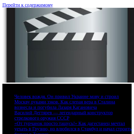
Перейти к содержимому
9 августа, 2026
Человек вождя. Он привил Украине мову и строил
Москву руками зэков. Как слепая вера в Сталина
вознесла и погубила Лазаря Кагановича
Василий Дегтярев — легендарный конструктор
стрелкового оружия СССР
«От турчанок просто тащусь!» Как дагестанец мечтал
уехать в Грузию, но влюбился в Стамбул и начал строить