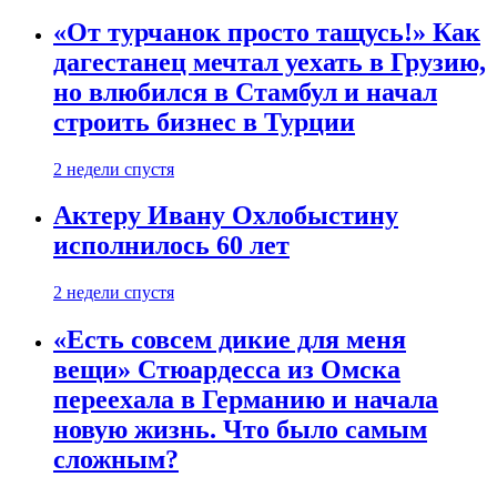
«От турчанок просто тащусь!» Как
дагестанец мечтал уехать в Грузию,
но влюбился в Стамбул и начал
строить бизнес в Турции
2 недели спустя
Актеру Ивану Охлобыстину
исполнилось 60 лет
2 недели спустя
«Есть совсем дикие для меня
вещи» Стюардесса из Омска
переехала в Германию и начала
новую жизнь. Что было самым
сложным?