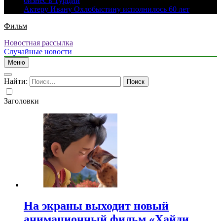
бизнес в Турции
Актеру Ивану Охлобыстину исполнилось 60 лет
Фильм
Новостная рассылка
Случайные новости
Меню
Найти:
Заголовки
На экраны выходит новый
анимационный фильм «Хайди.