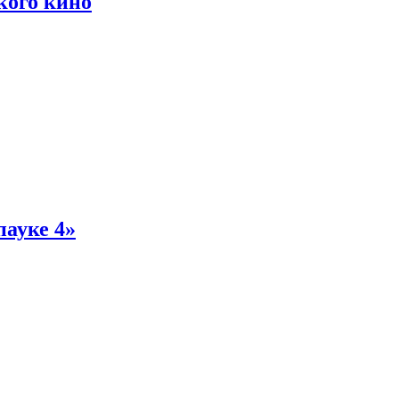
кого кино
пауке 4»