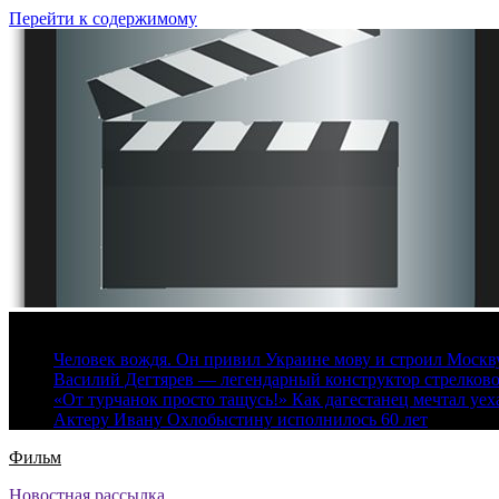
Перейти к содержимому
8 августа, 2026
Человек вождя. Он привил Украине мову и строил Москву 
Василий Дегтярев — легендарный конструктор стрелков
«От турчанок просто тащусь!» Как дагестанец мечтал уех
Актеру Ивану Охлобыстину исполнилось 60 лет
Фильм
Новостная рассылка