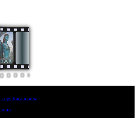
Лазаря Кагановича
урции