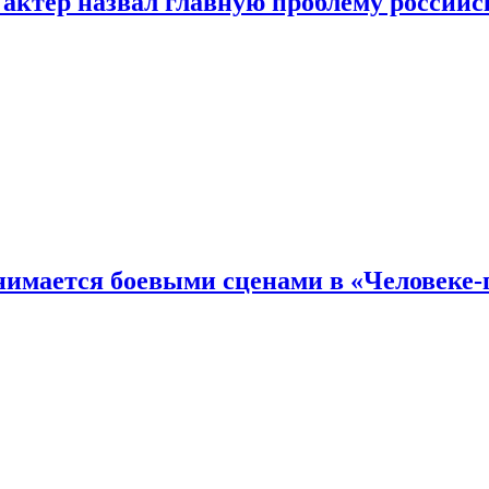
 актер назвал главную проблему российс
имается боевыми сценами в «Человеке-