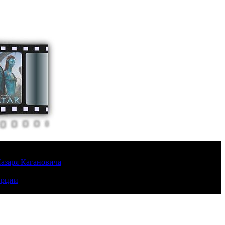
Лазаря Кагановича
урции