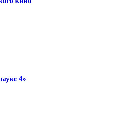
кого кино
пауке 4»