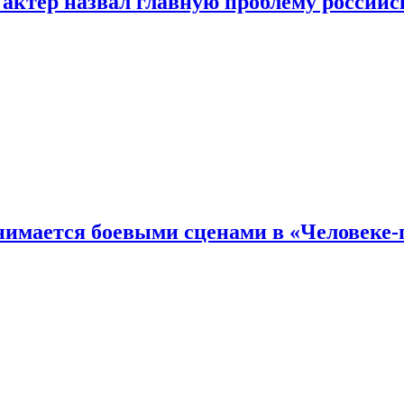
 актер назвал главную проблему российс
имается боевыми сценами в «Человеке-