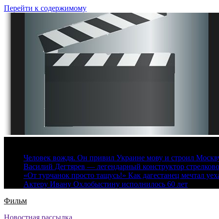
Перейти к содержимому
6 августа, 2026
Человек вождя. Он привил Украине мову и строил Москву 
Василий Дегтярев — легендарный конструктор стрелков
«От турчанок просто тащусь!» Как дагестанец мечтал уех
Актеру Ивану Охлобыстину исполнилось 60 лет
Фильм
Новостная рассылка