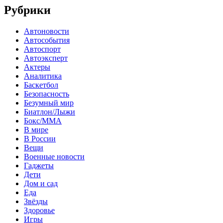
Рубрики
Автоновости
Автособытия
Автоспорт
Автоэксперт
Актеры
Аналитика
Баскетбол
Безопасность
Безумный мир
Биатлон/Лыжи
Бокс/MMA
В мире
В России
Вещи
Военные новости
Гаджеты
Дети
Дом и сад
Еда
Звёзды
Здоровье
Игры