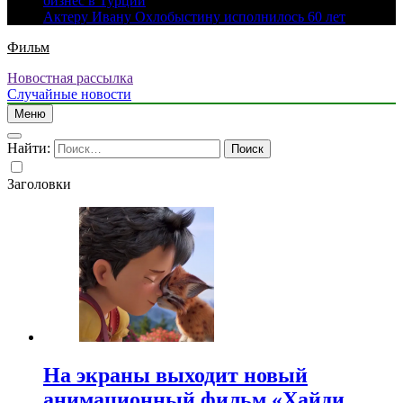
бизнес в Турции
Актеру Ивану Охлобыстину исполнилось 60 лет
Фильм
Новостная рассылка
Случайные новости
Меню
Найти:
Заголовки
На экраны выходит новый
анимационный фильм «Хайди.