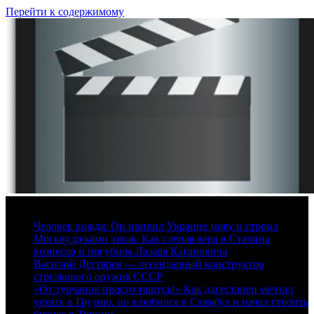
Перейти к содержимому
10 августа, 2026
Человек вождя. Он привил Украине мову и строил
Москву руками зэков. Как слепая вера в Сталина
вознесла и погубила Лазаря Кагановича
Василий Дегтярев — легендарный конструктор
стрелкового оружия СССР
«От турчанок просто тащусь!» Как дагестанец мечтал
уехать в Грузию, но влюбился в Стамбул и начал строить