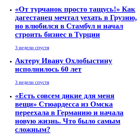
«От турчанок просто тащусь!» Как
дагестанец мечтал уехать в Грузию,
но влюбился в Стамбул и начал
строить бизнес в Турции
3 недели спустя
Актеру Ивану Охлобыстину
исполнилось 60 лет
3 недели спустя
«Есть совсем дикие для меня
вещи» Стюардесса из Омска
переехала в Германию и начала
новую жизнь. Что было самым
сложным?