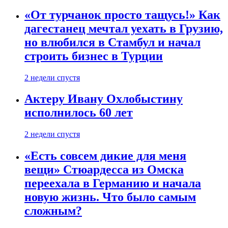
«От турчанок просто тащусь!» Как
дагестанец мечтал уехать в Грузию,
но влюбился в Стамбул и начал
строить бизнес в Турции
2 недели спустя
Актеру Ивану Охлобыстину
исполнилось 60 лет
2 недели спустя
«Есть совсем дикие для меня
вещи» Стюардесса из Омска
переехала в Германию и начала
новую жизнь. Что было самым
сложным?