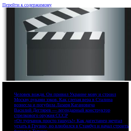
Перейти к содержимому
9 августа, 2026
Человек вождя. Он привил Украине мову и строил
Москву руками зэков. Как слепая вера в Сталина
вознесла и погубила Лазаря Кагановича
Василий Дегтярев — легендарный конструктор
стрелкового оружия СССР
«От турчанок просто тащусь!» Как дагестанец мечтал
уехать в Грузию, но влюбился в Стамбул и начал строить