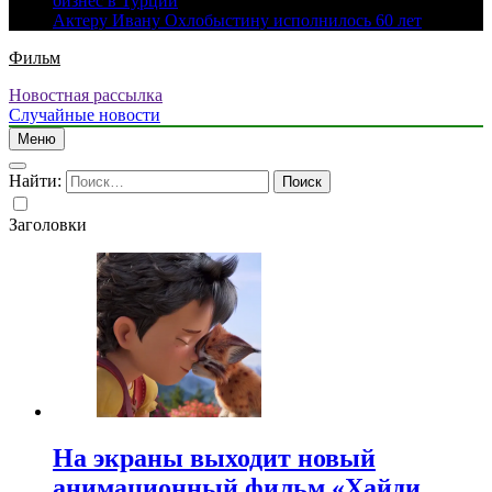
бизнес в Турции
Актеру Ивану Охлобыстину исполнилось 60 лет
Фильм
Новостная рассылка
Случайные новости
Меню
Найти:
Заголовки
На экраны выходит новый
анимационный фильм «Хайди.