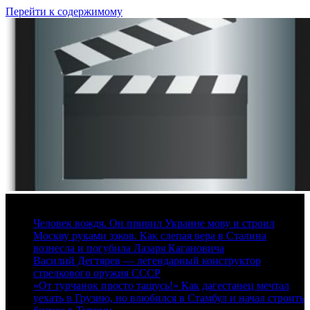
Перейти к содержимому
8 августа, 2026
Человек вождя. Он привил Украине мову и строил
Москву руками зэков. Как слепая вера в Сталина
вознесла и погубила Лазаря Кагановича
Василий Дегтярев — легендарный конструктор
стрелкового оружия СССР
«От турчанок просто тащусь!» Как дагестанец мечтал
уехать в Грузию, но влюбился в Стамбул и начал строить