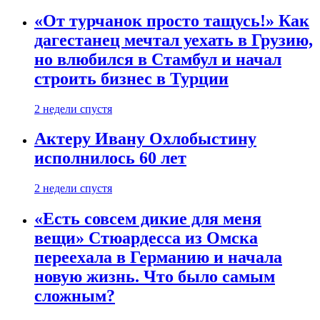
«От турчанок просто тащусь!» Как
дагестанец мечтал уехать в Грузию,
но влюбился в Стамбул и начал
строить бизнес в Турции
2 недели спустя
Актеру Ивану Охлобыстину
исполнилось 60 лет
2 недели спустя
«Есть совсем дикие для меня
вещи» Стюардесса из Омска
переехала в Германию и начала
новую жизнь. Что было самым
сложным?