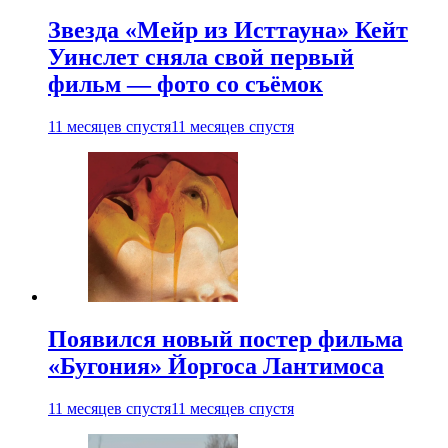
Звезда «Мейр из Исттауна» Кейт
Уинслет сняла свой первый
фильм — фото со съёмок
11 месяцев спустя
11 месяцев спустя
Появился новый постер фильма
«Бугония» Йоргоса Лантимоса
11 месяцев спустя
11 месяцев спустя