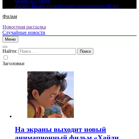
бизнес в Турции
Актеру Ивану Охлобыстину исполнилось 60 лет
Фильм
Новостная рассылка
Случайные новости
Меню
Найти:
Заголовки
На экраны выходит новый
анимационный фильм «Хайди.