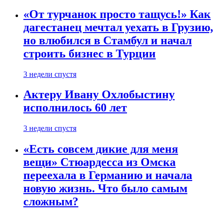
«От турчанок просто тащусь!» Как
дагестанец мечтал уехать в Грузию,
но влюбился в Стамбул и начал
строить бизнес в Турции
3 недели спустя
Актеру Ивану Охлобыстину
исполнилось 60 лет
3 недели спустя
«Есть совсем дикие для меня
вещи» Стюардесса из Омска
переехала в Германию и начала
новую жизнь. Что было самым
сложным?