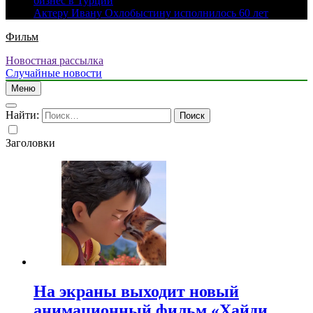
бизнес в Турции
Актеру Ивану Охлобыстину исполнилось 60 лет
Фильм
Новостная рассылка
Случайные новости
Меню
Найти:
Заголовки
На экраны выходит новый
анимационный фильм «Хайди.