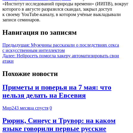
«Институт исследований природы времени» (ИИПВ), вокруг
которого в августе разразился скандал, закрыл доступ
к своему YouTube-каналу, в котором учёные выкладывали
записи семинаров.
Навигация по записям
Предыдущая:
Мужчины рассказали о последствиях секса
с искусственным интеллектом
Далее:
Нейросеть помогла хакеру автоматизировать свои
атаки
Похожие новости
Приметы и поверья на 7 мая: что
нельзя делать на Евсевия
Мир24
3 месяца спустя
0
Рюрик, Синеус и Трувор: на каком
языке говорили первые русские