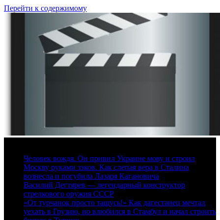
Перейти к содержимому
10 августа, 2026
Человек вождя. Он привил Украине мову и строил
Москву руками зэков. Как слепая вера в Сталина
вознесла и погубила Лазаря Кагановича
Василий Дегтярев — легендарный конструктор
стрелкового оружия СССР
«От турчанок просто тащусь!» Как дагестанец мечтал
уехать в Грузию, но влюбился в Стамбул и начал строить