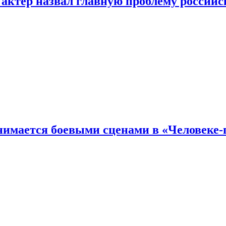
 актер назвал главную проблему российс
имается боевыми сценами в «Человеке-