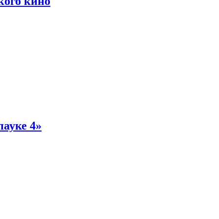
кого кино
пауке 4»