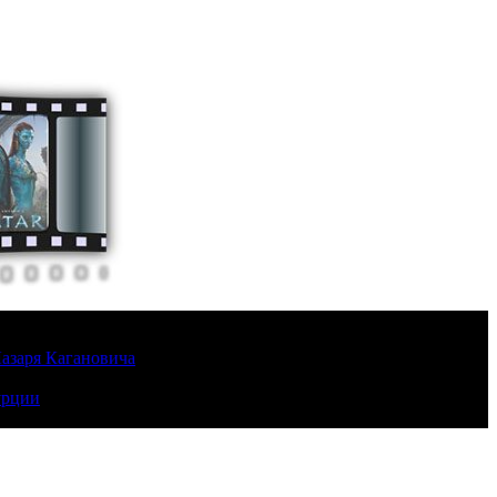
Лазаря Кагановича
урции