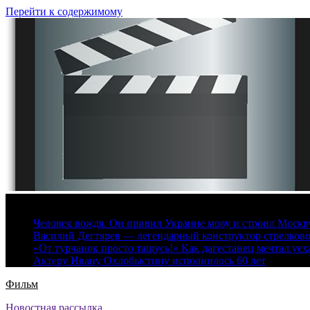
Перейти к содержимому
8 августа, 2026
Человек вождя. Он привил Украине мову и строил Москву 
Василий Дегтярев — легендарный конструктор стрелков
«От турчанок просто тащусь!» Как дагестанец мечтал уех
Актеру Ивану Охлобыстину исполнилось 60 лет
Фильм
Новостная рассылка