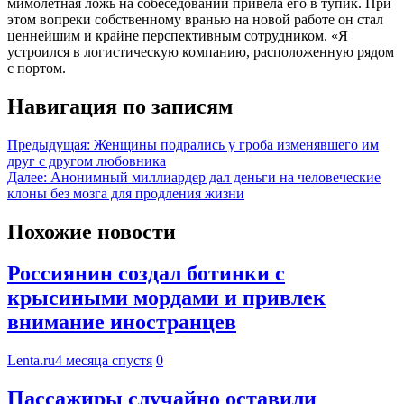
мимолетная ложь на собеседовании привела его в тупик. При
этом вопреки собственному вранью на новой работе он стал
ценнейшим и крайне перспективным сотрудником. «Я
устроился в логистическую компанию, расположенную рядом
с портом.
Навигация по записям
Предыдущая:
Женщины подрались у гроба изменявшего им
друг с другом любовника
Далее:
Анонимный миллиардер дал деньги на человеческие
клоны без мозга для продления жизни
Похожие новости
Россиянин создал ботинки с
крысиными мордами и привлек
внимание иностранцев
Lenta.ru
4 месяца спустя
0
Пассажиры случайно оставили