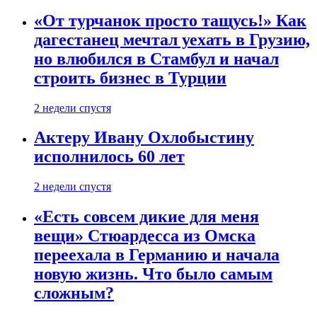
«От турчанок просто тащусь!» Как
дагестанец мечтал уехать в Грузию,
но влюбился в Стамбул и начал
строить бизнес в Турции
2 недели спустя
Актеру Ивану Охлобыстину
исполнилось 60 лет
2 недели спустя
«Есть совсем дикие для меня
вещи» Стюардесса из Омска
переехала в Германию и начала
новую жизнь. Что было самым
сложным?