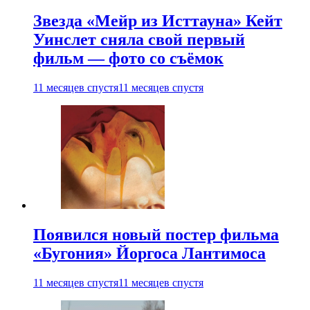
Звезда «Мейр из Исттауна» Кейт
Уинслет сняла свой первый
фильм — фото со съёмок
11 месяцев спустя
11 месяцев спустя
Появился новый постер фильма
«Бугония» Йоргоса Лантимоса
11 месяцев спустя
11 месяцев спустя