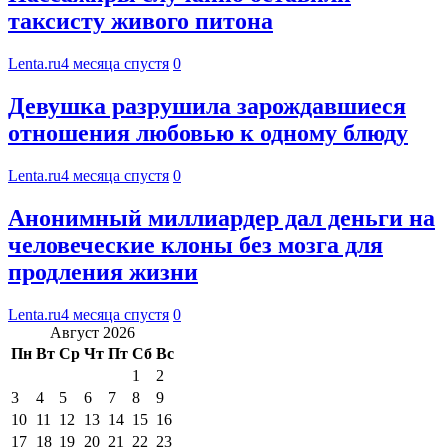
таксисту живого питона
Lenta.ru
4 месяца спустя
0
Девушка разрушила зарождавшиеся
отношения любовью к одному блюду
Lenta.ru
4 месяца спустя
0
Анонимный миллиардер дал деньги на
человеческие клоны без мозга для
продления жизни
Lenta.ru
4 месяца спустя
0
Август 2026
Пн
Вт
Ср
Чт
Пт
Сб
Вс
1
2
3
4
5
6
7
8
9
10
11
12
13
14
15
16
17
18
19
20
21
22
23