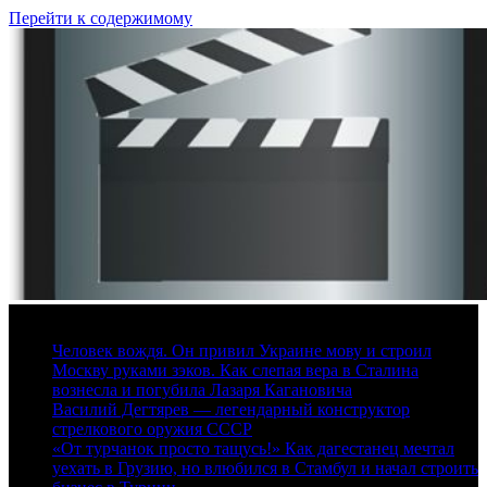
Перейти к содержимому
7 августа, 2026
Человек вождя. Он привил Украине мову и строил
Москву руками зэков. Как слепая вера в Сталина
вознесла и погубила Лазаря Кагановича
Василий Дегтярев — легендарный конструктор
стрелкового оружия СССР
«От турчанок просто тащусь!» Как дагестанец мечтал
уехать в Грузию, но влюбился в Стамбул и начал строить