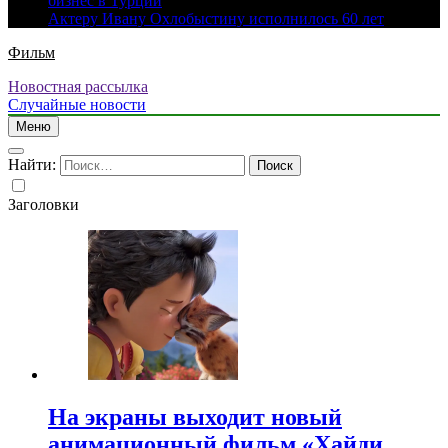
бизнес в Турции
Актеру Ивану Охлобыстину исполнилось 60 лет
Фильм
Новостная рассылка
Случайные новости
Меню
Найти:
Заголовки
На экраны выходит новый
анимационный фильм «Хайди.