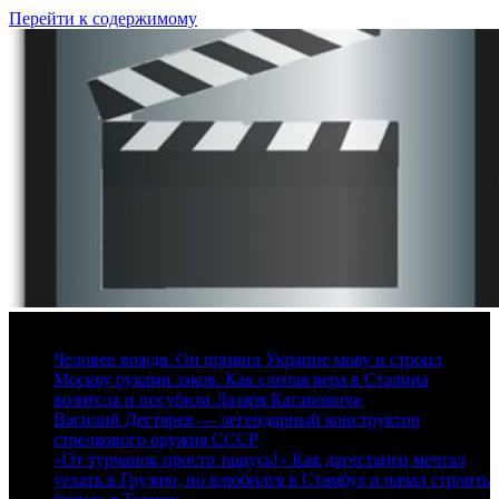
Перейти к содержимому
7 августа, 2026
Человек вождя. Он привил Украине мову и строил
Москву руками зэков. Как слепая вера в Сталина
вознесла и погубила Лазаря Кагановича
Василий Дегтярев — легендарный конструктор
стрелкового оружия СССР
«От турчанок просто тащусь!» Как дагестанец мечтал
уехать в Грузию, но влюбился в Стамбул и начал строить