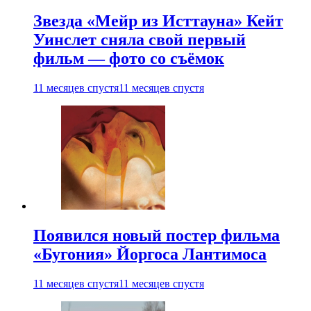
Звезда «Мейр из Исттауна» Кейт
Уинслет сняла свой первый
фильм — фото со съёмок
11 месяцев спустя
11 месяцев спустя
Появился новый постер фильма
«Бугония» Йоргоса Лантимоса
11 месяцев спустя
11 месяцев спустя