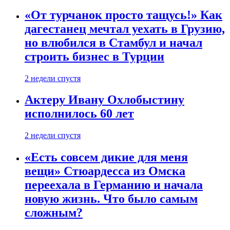
«От турчанок просто тащусь!» Как
дагестанец мечтал уехать в Грузию,
но влюбился в Стамбул и начал
строить бизнес в Турции
2 недели спустя
Актеру Ивану Охлобыстину
исполнилось 60 лет
2 недели спустя
«Есть совсем дикие для меня
вещи» Стюардесса из Омска
переехала в Германию и начала
новую жизнь. Что было самым
сложным?