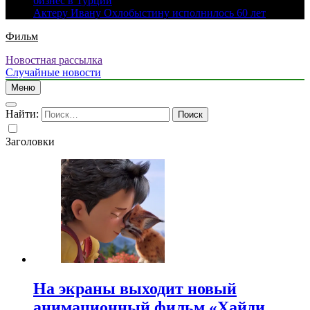
бизнес в Турции
Актеру Ивану Охлобыстину исполнилось 60 лет
Фильм
Новостная рассылка
Случайные новости
Меню
Найти:
Заголовки
На экраны выходит новый
анимационный фильм «Хайди.