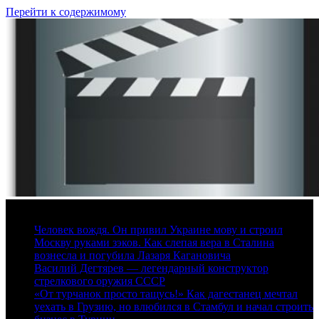
Перейти к содержимому
9 августа, 2026
Человек вождя. Он привил Украине мову и строил
Москву руками зэков. Как слепая вера в Сталина
вознесла и погубила Лазаря Кагановича
Василий Дегтярев — легендарный конструктор
стрелкового оружия СССР
«От турчанок просто тащусь!» Как дагестанец мечтал
уехать в Грузию, но влюбился в Стамбул и начал строить