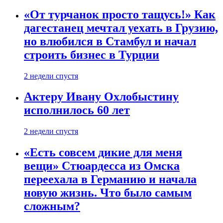
«От турчанок просто тащусь!» Как
дагестанец мечтал уехать в Грузию,
но влюбился в Стамбул и начал
строить бизнес в Турции
2 недели спустя
Актеру Ивану Охлобыстину
исполнилось 60 лет
2 недели спустя
«Есть совсем дикие для меня
вещи» Стюардесса из Омска
переехала в Германию и начала
новую жизнь. Что было самым
сложным?