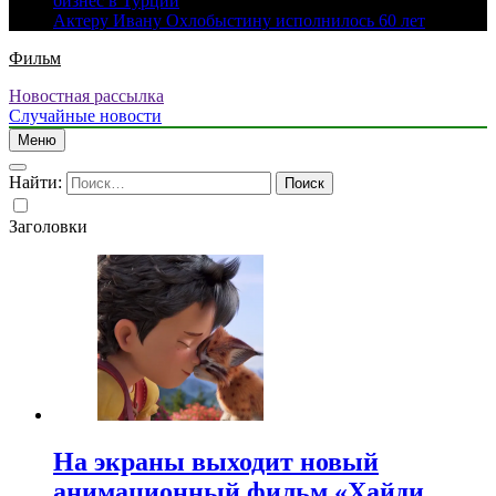
бизнес в Турции
Актеру Ивану Охлобыстину исполнилось 60 лет
Фильм
Новостная рассылка
Случайные новости
Меню
Найти:
Заголовки
На экраны выходит новый
анимационный фильм «Хайди.