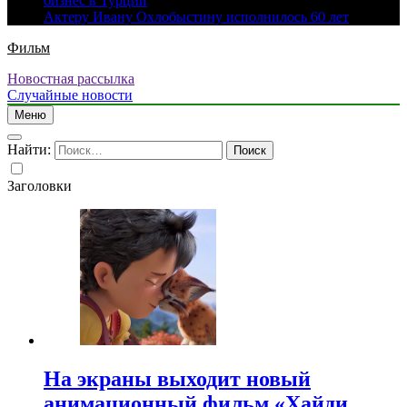
бизнес в Турции
Актеру Ивану Охлобыстину исполнилось 60 лет
Фильм
Новостная рассылка
Случайные новости
Меню
Найти:
Заголовки
На экраны выходит новый
анимационный фильм «Хайди.