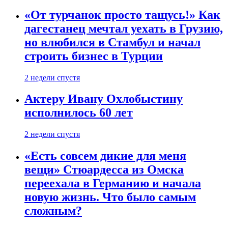
«От турчанок просто тащусь!» Как
дагестанец мечтал уехать в Грузию,
но влюбился в Стамбул и начал
строить бизнес в Турции
2 недели спустя
Актеру Ивану Охлобыстину
исполнилось 60 лет
2 недели спустя
«Есть совсем дикие для меня
вещи» Стюардесса из Омска
переехала в Германию и начала
новую жизнь. Что было самым
сложным?