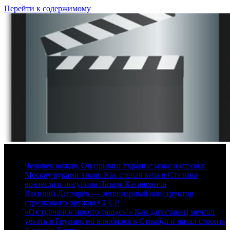
Перейти к содержимому
8 августа, 2026
Человек вождя. Он привил Украине мову и строил
Москву руками зэков. Как слепая вера в Сталина
вознесла и погубила Лазаря Кагановича
Василий Дегтярев — легендарный конструктор
стрелкового оружия СССР
«От турчанок просто тащусь!» Как дагестанец мечтал
уехать в Грузию, но влюбился в Стамбул и начал строить