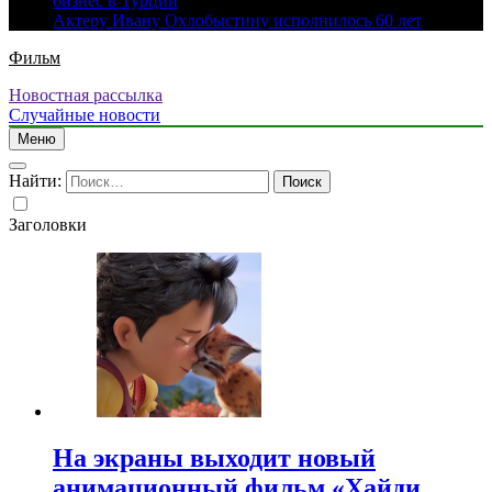
бизнес в Турции
Актеру Ивану Охлобыстину исполнилось 60 лет
Фильм
Новостная рассылка
Случайные новости
Меню
Найти:
Заголовки
На экраны выходит новый
анимационный фильм «Хайди.