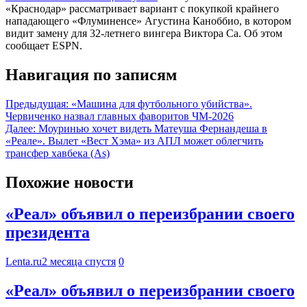
«Краснодар» рассматривает вариант с покупкой крайнего
нападающего «Флуминенсе» Агустина Каноббио, в котором
видит замену для 32-летнего вингера Виктора Са. Об этом
сообщает ESPN.
Навигация по записям
Предыдущая:
«Машина для футбольного убийства».
Червиченко назвал главных фаворитов ЧМ-2026
Далее:
Моуринью хочет видеть Матеуша Фернандеша в
«Реале». Вылет «Вест Хэма» из АПЛ может облегчить
трансфер хавбека (As)
Похожие новости
«Реал» объявил о переизбрании своего
президента
Lenta.ru
2 месяца спустя
0
«Реал» объявил о переизбрании своего