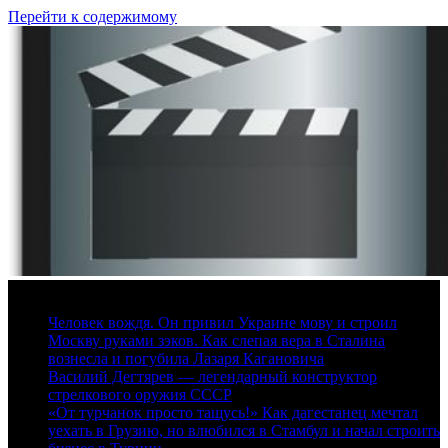
Перейти к содержимому
8 августа, 2026
Человек вождя. Он привил Украине мову и строил
Москву руками зэков. Как слепая вера в Сталина
вознесла и погубила Лазаря Кагановича
Василий Дегтярев — легендарный конструктор
стрелкового оружия СССР
«От турчанок просто тащусь!» Как дагестанец мечтал
уехать в Грузию, но влюбился в Стамбул и начал строить