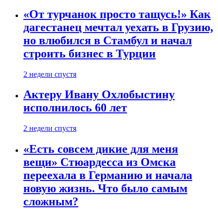
«От турчанок просто тащусь!» Как
дагестанец мечтал уехать в Грузию,
но влюбился в Стамбул и начал
строить бизнес в Турции
2 недели спустя
Актеру Ивану Охлобыстину
исполнилось 60 лет
2 недели спустя
«Есть совсем дикие для меня
вещи» Стюардесса из Омска
переехала в Германию и начала
новую жизнь. Что было самым
сложным?