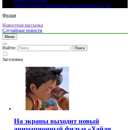
бизнес в Турции
Актеру Ивану Охлобыстину исполнилось 60 лет
Фильм
Новостная рассылка
Случайные новости
Меню
Найти:
Заголовки
На экраны выходит новый
анимационный фильм «Хайди.