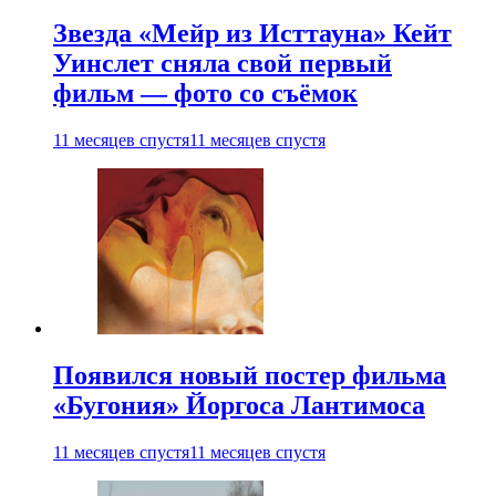
Звезда «Мейр из Исттауна» Кейт
Уинслет сняла свой первый
фильм — фото со съёмок
11 месяцев спустя
11 месяцев спустя
Появился новый постер фильма
«Бугония» Йоргоса Лантимоса
11 месяцев спустя
11 месяцев спустя