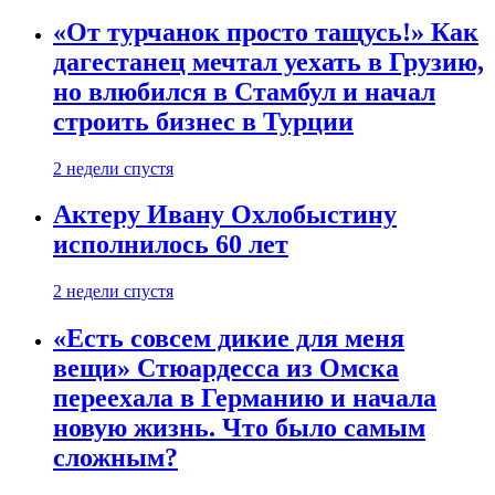
«От турчанок просто тащусь!» Как
дагестанец мечтал уехать в Грузию,
но влюбился в Стамбул и начал
строить бизнес в Турции
2 недели спустя
Актеру Ивану Охлобыстину
исполнилось 60 лет
2 недели спустя
«Есть совсем дикие для меня
вещи» Стюардесса из Омска
переехала в Германию и начала
новую жизнь. Что было самым
сложным?