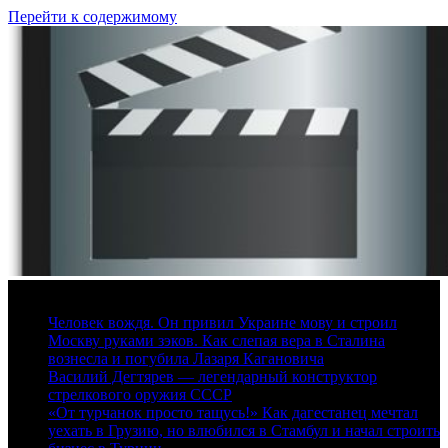
Перейти к содержимому
7 августа, 2026
Человек вождя. Он привил Украине мову и строил
Москву руками зэков. Как слепая вера в Сталина
вознесла и погубила Лазаря Кагановича
Василий Дегтярев — легендарный конструктор
стрелкового оружия СССР
«От турчанок просто тащусь!» Как дагестанец мечтал
уехать в Грузию, но влюбился в Стамбул и начал строить