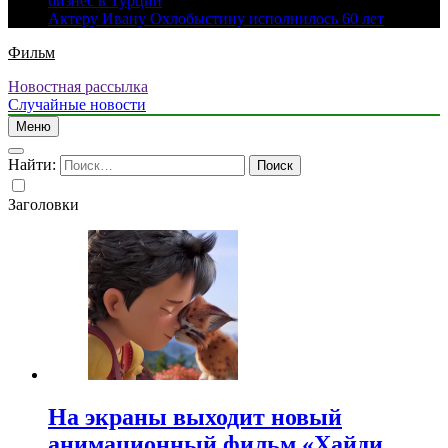
бизнес в Турции
Актеру Ивану Охлобыстину исполнилось 60 лет
Фильм
Новостная рассылка
Случайные новости
Меню
Найти:
Заголовки
На экраны выходит новый
анимационный фильм «Хайди.