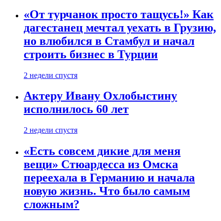
«От турчанок просто тащусь!» Как
дагестанец мечтал уехать в Грузию,
но влюбился в Стамбул и начал
строить бизнес в Турции
2 недели спустя
Актеру Ивану Охлобыстину
исполнилось 60 лет
2 недели спустя
«Есть совсем дикие для меня
вещи» Стюардесса из Омска
переехала в Германию и начала
новую жизнь. Что было самым
сложным?