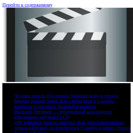
Перейти к содержимому
7 августа, 2026
Человек вождя. Он привил Украине мову и строил
Москву руками зэков. Как слепая вера в Сталина
вознесла и погубила Лазаря Кагановича
Василий Дегтярев — легендарный конструктор
стрелкового оружия СССР
«От турчанок просто тащусь!» Как дагестанец мечтал
уехать в Грузию, но влюбился в Стамбул и начал строить