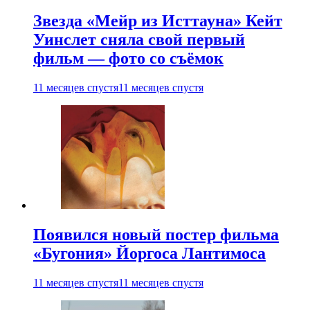
Звезда «Мейр из Исттауна» Кейт
Уинслет сняла свой первый
фильм — фото со съёмок
11 месяцев спустя
11 месяцев спустя
Появился новый постер фильма
«Бугония» Йоргоса Лантимоса
11 месяцев спустя
11 месяцев спустя