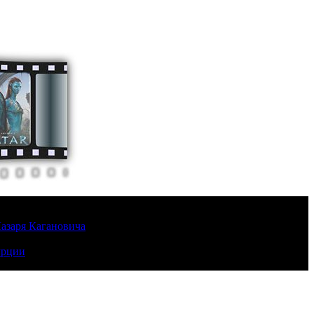
Лазаря Кагановича
урции