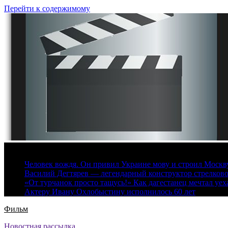
Перейти к содержимому
7 августа, 2026
Человек вождя. Он привил Украине мову и строил Москву 
Василий Дегтярев — легендарный конструктор стрелков
«От турчанок просто тащусь!» Как дагестанец мечтал уех
Актеру Ивану Охлобыстину исполнилось 60 лет
Фильм
Новостная рассылка