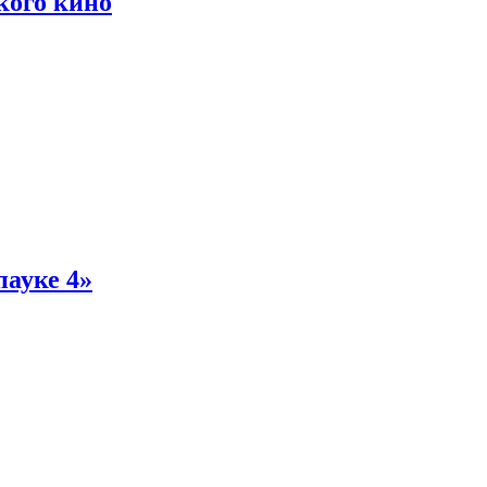
кого кино
пауке 4»