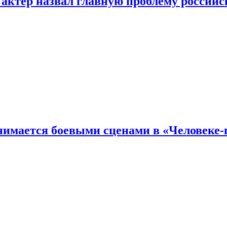
 актер назвал главную проблему российс
имается боевыми сценами в «Человеке-