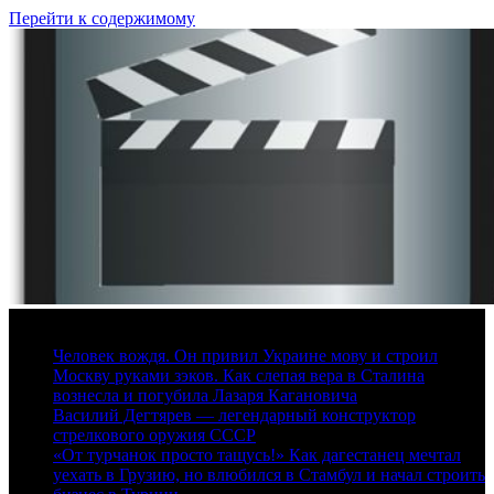
Перейти к содержимому
8 августа, 2026
Человек вождя. Он привил Украине мову и строил
Москву руками зэков. Как слепая вера в Сталина
вознесла и погубила Лазаря Кагановича
Василий Дегтярев — легендарный конструктор
стрелкового оружия СССР
«От турчанок просто тащусь!» Как дагестанец мечтал
уехать в Грузию, но влюбился в Стамбул и начал строить