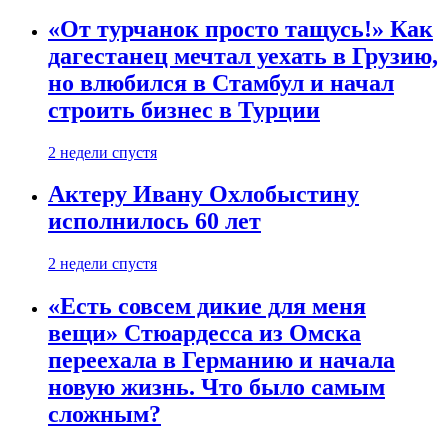
«От турчанок просто тащусь!» Как
дагестанец мечтал уехать в Грузию,
но влюбился в Стамбул и начал
строить бизнес в Турции
2 недели спустя
Актеру Ивану Охлобыстину
исполнилось 60 лет
2 недели спустя
«Есть совсем дикие для меня
вещи» Стюардесса из Омска
переехала в Германию и начала
новую жизнь. Что было самым
сложным?