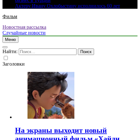
бизнес в Турции
Актеру Ивану Охлобыстину исполнилось 60 лет
Фильм
Новостная рассылка
Случайные новости
Меню
Найти:
Заголовки
На экраны выходит новый
анимационный фильм «Хайди.