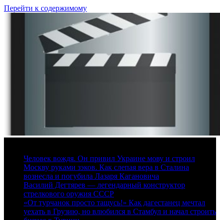
Перейти к содержимому
9 августа, 2026
Человек вождя. Он привил Украине мову и строил
Москву руками зэков. Как слепая вера в Сталина
вознесла и погубила Лазаря Кагановича
Василий Дегтярев — легендарный конструктор
стрелкового оружия СССР
«От турчанок просто тащусь!» Как дагестанец мечтал
уехать в Грузию, но влюбился в Стамбул и начал строить