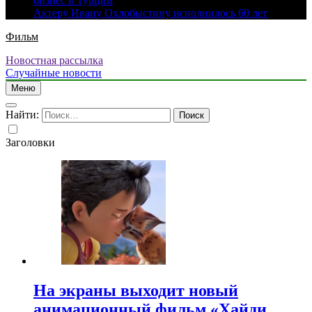
бизнес в Турции
Актеру Ивану Охлобыстину исполнилось 60 лет
Фильм
Новостная рассылка
Случайные новости
Меню
Найти:
Заголовки
На экраны выходит новый
анимационный фильм «Хайди.