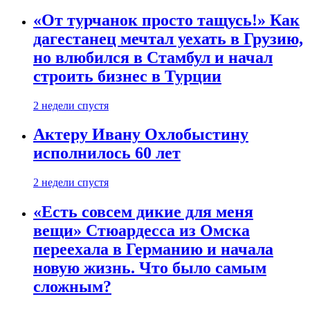
«От турчанок просто тащусь!» Как
дагестанец мечтал уехать в Грузию,
но влюбился в Стамбул и начал
строить бизнес в Турции
2 недели спустя
Актеру Ивану Охлобыстину
исполнилось 60 лет
2 недели спустя
«Есть совсем дикие для меня
вещи» Стюардесса из Омска
переехала в Германию и начала
новую жизнь. Что было самым
сложным?