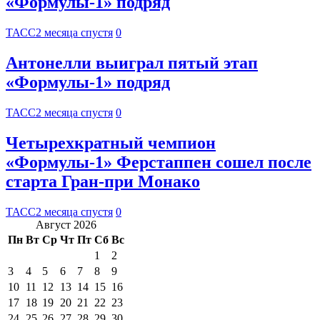
«Формулы-1» подряд
ТАСС
2 месяца спустя
0
Антонелли выиграл пятый этап
«Формулы-1» подряд
ТАСС
2 месяца спустя
0
Четырехкратный чемпион
«Формулы-1» Ферстаппен сошел после
старта Гран-при Монако
ТАСС
2 месяца спустя
0
Август 2026
Пн
Вт
Ср
Чт
Пт
Сб
Вс
1
2
3
4
5
6
7
8
9
10
11
12
13
14
15
16
17
18
19
20
21
22
23
24
25
26
27
28
29
30