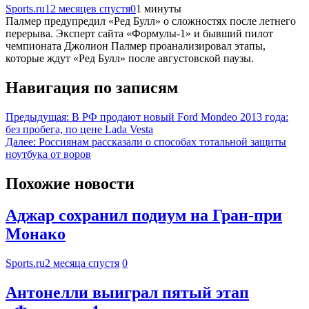
Sports.ru
12 месяцев спустя
0
1 минуты
Палмер предупредил «Ред Булл» о сложностях после летнего
перерыва. Эксперт сайта «Формулы-1» и бывший пилот
чемпионата Джолион Палмер проанализировал этапы,
которые ждут «Ред Булл» после августовской паузы.
Навигация по записям
Предыдущая:
В РФ продают новый Ford Mondeo 2013 года:
без пробега, по цене Lada Vesta
Далее:
Россиянам рассказали о способах тотальной защиты
ноутбука от воров
Похожие новости
Аджар сохранил подиум на Гран-при
Монако
Sports.ru
2 месяца спустя
0
Антонелли выиграл пятый этап