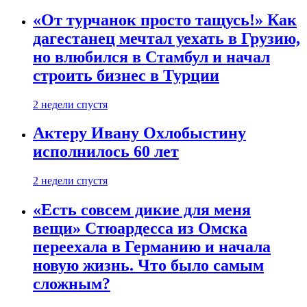
«От турчанок просто тащусь!» Как
дагестанец мечтал уехать в Грузию,
но влюбился в Стамбул и начал
строить бизнес в Турции
2 недели спустя
Актеру Ивану Охлобыстину
исполнилось 60 лет
2 недели спустя
«Есть совсем дикие для меня
вещи» Стюардесса из Омска
переехала в Германию и начала
новую жизнь. Что было самым
сложным?