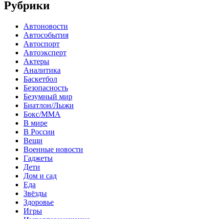
Рубрики
Автоновости
Автособытия
Автоспорт
Автоэксперт
Актеры
Аналитика
Баскетбол
Безопасность
Безумный мир
Биатлон/Лыжи
Бокс/MMA
В мире
В России
Вещи
Военные новости
Гаджеты
Дети
Дом и сад
Еда
Звёзды
Здоровье
Игры