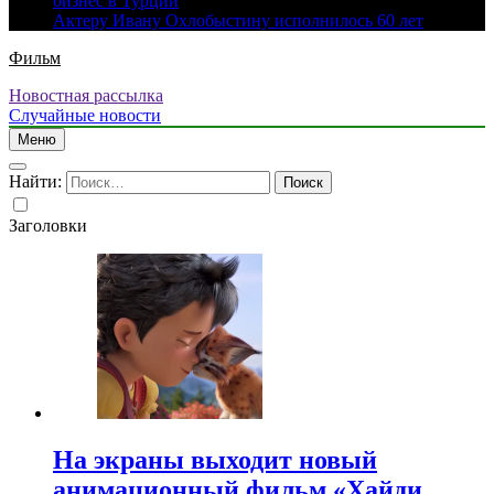
бизнес в Турции
Актеру Ивану Охлобыстину исполнилось 60 лет
Фильм
Новостная рассылка
Случайные новости
Меню
Найти:
Заголовки
На экраны выходит новый
анимационный фильм «Хайди.