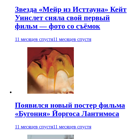
Звезда «Мейр из Исттауна» Кейт
Уинслет сняла свой первый
фильм — фото со съёмок
11 месяцев спустя
11 месяцев спустя
Появился новый постер фильма
«Бугония» Йоргоса Лантимоса
11 месяцев спустя
11 месяцев спустя