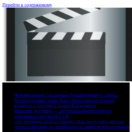
Перейти к содержимому
6 августа, 2026
Человек вождя. Он привил Украине мову и строил
Москву руками зэков. Как слепая вера в Сталина
вознесла и погубила Лазаря Кагановича
Василий Дегтярев — легендарный конструктор
стрелкового оружия СССР
«От турчанок просто тащусь!» Как дагестанец мечтал
уехать в Грузию, но влюбился в Стамбул и начал строить