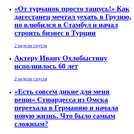
«От турчанок просто тащусь!» Как
дагестанец мечтал уехать в Грузию,
но влюбился в Стамбул и начал
строить бизнес в Турции
2 недели спустя
Актеру Ивану Охлобыстину
исполнилось 60 лет
2 недели спустя
«Есть совсем дикие для меня
вещи» Стюардесса из Омска
переехала в Германию и начала
новую жизнь. Что было самым
сложным?