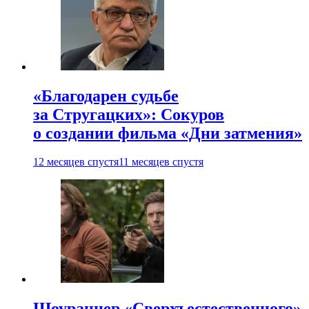
«Благодарен судьбе
за Стругацких»: Сокуров
о создании фильма «Дни затмения»
12 месяцев спустя
11 месяцев спустя
Шоураннер «Сверхъестественного»