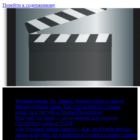
Перейти к содержимому
8 августа, 2026
Человек вождя. Он привил Украине мову и строил
Москву руками зэков. Как слепая вера в Сталина
вознесла и погубила Лазаря Кагановича
Василий Дегтярев — легендарный конструктор
стрелкового оружия СССР
«От турчанок просто тащусь!» Как дагестанец мечтал
уехать в Грузию, но влюбился в Стамбул и начал строить