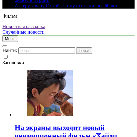
бизнес в Турции
Актеру Ивану Охлобыстину исполнилось 60 лет
Фильм
Новостная рассылка
Случайные новости
Меню
Найти:
Заголовки
На экраны выходит новый
анимационный фильм «Хайди.