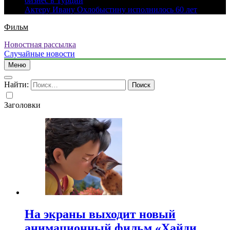
бизнес в Турции
Актеру Ивану Охлобыстину исполнилось 60 лет
Фильм
Новостная рассылка
Случайные новости
Меню
Найти:
Заголовки
На экраны выходит новый
анимационный фильм «Хайди.