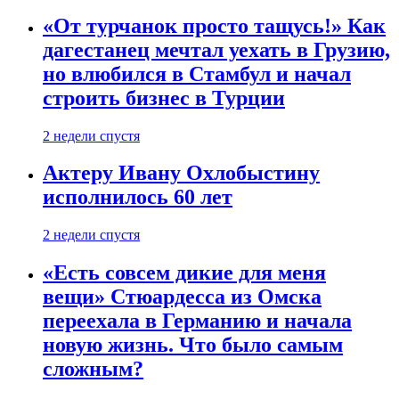
«От турчанок просто тащусь!» Как
дагестанец мечтал уехать в Грузию,
но влюбился в Стамбул и начал
строить бизнес в Турции
2 недели спустя
Актеру Ивану Охлобыстину
исполнилось 60 лет
2 недели спустя
«Есть совсем дикие для меня
вещи» Стюардесса из Омска
переехала в Германию и начала
новую жизнь. Что было самым
сложным?