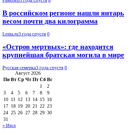
Рамблер
3 года спустя
0
В российском регионе нашли янтарь
весом почти два килограмма
Lenta.ru
3 года спустя
0
«Остров мертвых»: где находится
крупнейшая братская могила в мире
Русская семерка
3 года спустя
0
Август 2026
Пн
Вт
Ср
Чт
Пт
Сб
Вс
1
2
3
4
5
6
7
8
9
10
11
12
13
14
15
16
17
18
19
20
21
22
23
24
25
26
27
28
29
30
31
« Июл