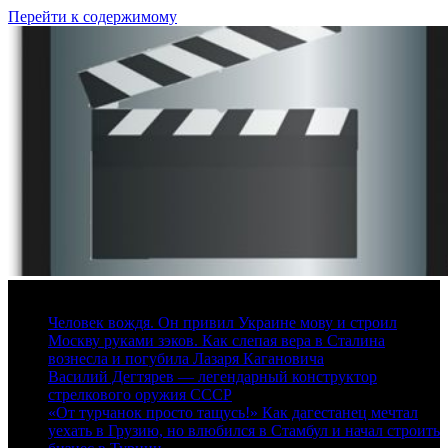
Перейти к содержимому
9 августа, 2026
Человек вождя. Он привил Украине мову и строил
Москву руками зэков. Как слепая вера в Сталина
вознесла и погубила Лазаря Кагановича
Василий Дегтярев — легендарный конструктор
стрелкового оружия СССР
«От турчанок просто тащусь!» Как дагестанец мечтал
уехать в Грузию, но влюбился в Стамбул и начал строить