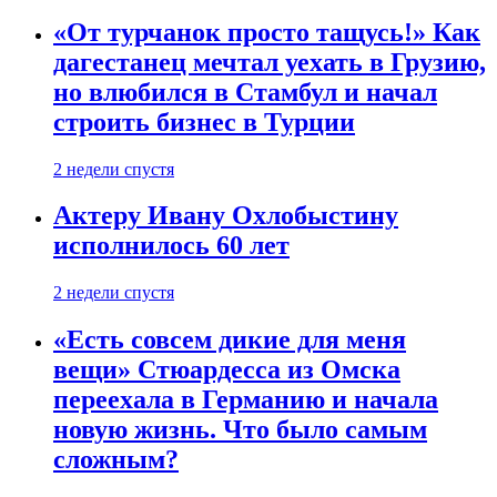
«От турчанок просто тащусь!» Как
дагестанец мечтал уехать в Грузию,
но влюбился в Стамбул и начал
строить бизнес в Турции
2 недели спустя
Актеру Ивану Охлобыстину
исполнилось 60 лет
2 недели спустя
«Есть совсем дикие для меня
вещи» Стюардесса из Омска
переехала в Германию и начала
новую жизнь. Что было самым
сложным?