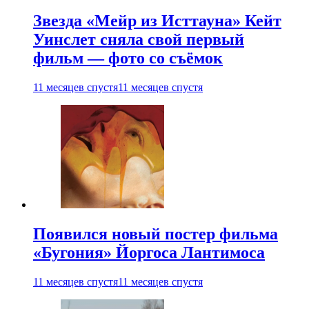
Звезда «Мейр из Исттауна» Кейт
Уинслет сняла свой первый
фильм — фото со съёмок
11 месяцев спустя
11 месяцев спустя
Появился новый постер фильма
«Бугония» Йоргоса Лантимоса
11 месяцев спустя
11 месяцев спустя