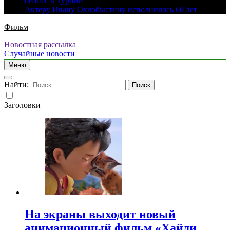
бизнес в Турции
Актеру Ивану Охлобыстину исполнилось 60 лет
Фильм
Новостная рассылка
Случайные новости
Меню
Найти:
Заголовки
На экраны выходит новый
анимационный фильм «Хайди.