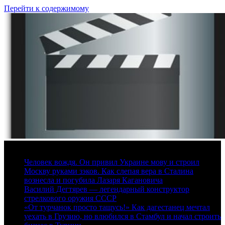
Перейти к содержимому
7 августа, 2026
Человек вождя. Он привил Украине мову и строил
Москву руками зэков. Как слепая вера в Сталина
вознесла и погубила Лазаря Кагановича
Василий Дегтярев — легендарный конструктор
стрелкового оружия СССР
«От турчанок просто тащусь!» Как дагестанец мечтал
уехать в Грузию, но влюбился в Стамбул и начал строить