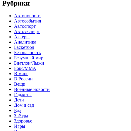
Рубрики
Автоновости
Автособытия
Автоспорт
Автоэксперт
Актеры
Аналитика
Баскетбол
Безопасность
Безумный мир
Биатлон/Лыжи
Бокс/MMA
В мире
В России
Вещи
Военные новости
Гаджеты
Дети
Дом и сад
Еда
Звёзды
Здоровье
Игры