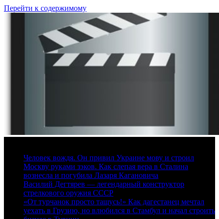
Перейти к содержимому
8 августа, 2026
Человек вождя. Он привил Украине мову и строил
Москву руками зэков. Как слепая вера в Сталина
вознесла и погубила Лазаря Кагановича
Василий Дегтярев — легендарный конструктор
стрелкового оружия СССР
«От турчанок просто тащусь!» Как дагестанец мечтал
уехать в Грузию, но влюбился в Стамбул и начал строить