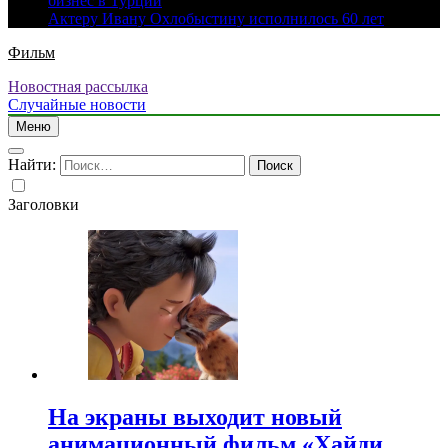
бизнес в Турции
Актеру Ивану Охлобыстину исполнилось 60 лет
Фильм
Новостная рассылка
Случайные новости
Меню
Найти:
Заголовки
На экраны выходит новый
анимационный фильм «Хайди.