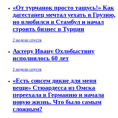
«От турчанок просто тащусь!» Как
дагестанец мечтал уехать в Грузию,
но влюбился в Стамбул и начал
строить бизнес в Турции
2 недели спустя
Актеру Ивану Охлобыстину
исполнилось 60 лет
2 недели спустя
«Есть совсем дикие для меня
вещи» Стюардесса из Омска
переехала в Германию и начала
новую жизнь. Что было самым
сложным?