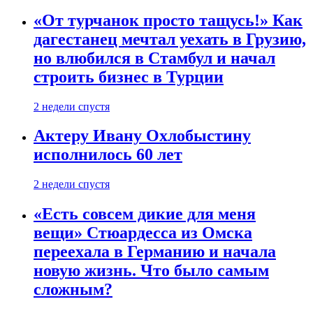
«От турчанок просто тащусь!» Как
дагестанец мечтал уехать в Грузию,
но влюбился в Стамбул и начал
строить бизнес в Турции
2 недели спустя
Актеру Ивану Охлобыстину
исполнилось 60 лет
2 недели спустя
«Есть совсем дикие для меня
вещи» Стюардесса из Омска
переехала в Германию и начала
новую жизнь. Что было самым
сложным?