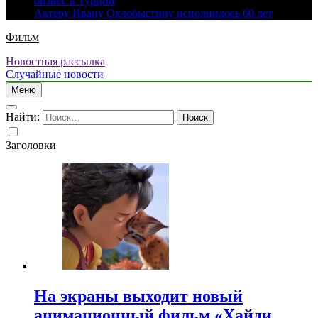
бизнес в Турции
Актеру Ивану Охлобыстину исполнилось 60 лет
Фильм
Новостная рассылка
Случайные новости
Меню
Найти:
Заголовки
На экраны выходит новый
анимационный фильм «Хайди.