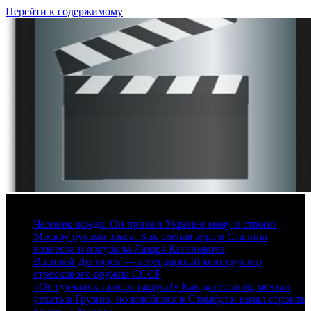
Перейти к содержимому
9 августа, 2026
Человек вождя. Он привил Украине мову и строил
Москву руками зэков. Как слепая вера в Сталина
вознесла и погубила Лазаря Кагановича
Василий Дегтярев — легендарный конструктор
стрелкового оружия СССР
«От турчанок просто тащусь!» Как дагестанец мечтал
уехать в Грузию, но влюбился в Стамбул и начал строить