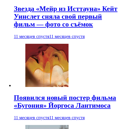
Звезда «Мейр из Исттауна» Кейт
Уинслет сняла свой первый
фильм — фото со съёмок
11 месяцев спустя
11 месяцев спустя
Появился новый постер фильма
«Бугония» Йоргоса Лантимоса
11 месяцев спустя
11 месяцев спустя