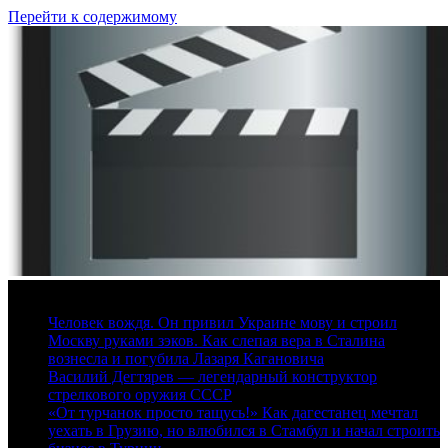
Перейти к содержимому
6 августа, 2026
Человек вождя. Он привил Украине мову и строил
Москву руками зэков. Как слепая вера в Сталина
вознесла и погубила Лазаря Кагановича
Василий Дегтярев — легендарный конструктор
стрелкового оружия СССР
«От турчанок просто тащусь!» Как дагестанец мечтал
уехать в Грузию, но влюбился в Стамбул и начал строить