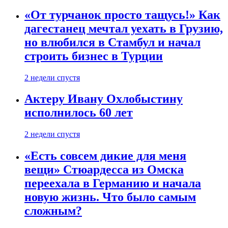
«От турчанок просто тащусь!» Как
дагестанец мечтал уехать в Грузию,
но влюбился в Стамбул и начал
строить бизнес в Турции
2 недели спустя
Актеру Ивану Охлобыстину
исполнилось 60 лет
2 недели спустя
«Есть совсем дикие для меня
вещи» Стюардесса из Омска
переехала в Германию и начала
новую жизнь. Что было самым
сложным?