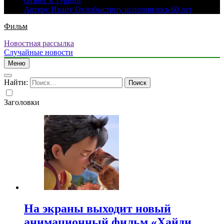
бизнес в Турции
Актеру Ивану Охлобыстину исполнилось 60 лет
Фильм
Новостная рассылка
Случайные новости
Меню
Найти:
Заголовки
На экраны выходит новый
анимационный фильм «Хайди.