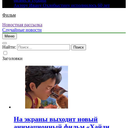
бизнес в Турции
Актеру Ивану Охлобыстину исполнилось 60 лет
Фильм
Новостная рассылка
Случайные новости
Меню
Найти:
Заголовки
На экраны выходит новый
анимационный фильм «Хайди.