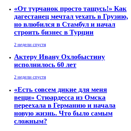
«От турчанок просто тащусь!» Как
дагестанец мечтал уехать в Грузию,
но влюбился в Стамбул и начал
строить бизнес в Турции
2 недели спустя
Актеру Ивану Охлобыстину
исполнилось 60 лет
2 недели спустя
«Есть совсем дикие для меня
вещи» Стюардесса из Омска
переехала в Германию и начала
новую жизнь. Что было самым
сложным?