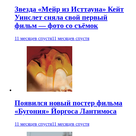
Звезда «Мейр из Исттауна» Кейт
Уинслет сняла свой первый
фильм — фото со съёмок
11 месяцев спустя
11 месяцев спустя
Появился новый постер фильма
«Бугония» Йоргоса Лантимоса
11 месяцев спустя
11 месяцев спустя