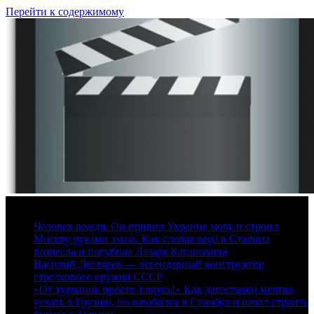
Перейти к содержимому
8 августа, 2026
Человек вождя. Он привил Украине мову и строил
Москву руками зэков. Как слепая вера в Сталина
вознесла и погубила Лазаря Кагановича
Василий Дегтярев — легендарный конструктор
стрелкового оружия СССР
«От турчанок просто тащусь!» Как дагестанец мечтал
уехать в Грузию, но влюбился в Стамбул и начал строить