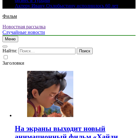
бизнес в Турции
Актеру Ивану Охлобыстину исполнилось 60 лет
Фильм
Новостная рассылка
Случайные новости
Меню
Найти:
Заголовки
На экраны выходит новый
анимационный фильм «Хайди.