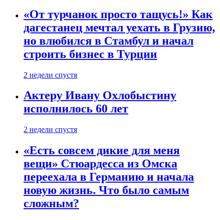
«От турчанок просто тащусь!» Как
дагестанец мечтал уехать в Грузию,
но влюбился в Стамбул и начал
строить бизнес в Турции
2 недели спустя
Актеру Ивану Охлобыстину
исполнилось 60 лет
2 недели спустя
«Есть совсем дикие для меня
вещи» Стюардесса из Омска
переехала в Германию и начала
новую жизнь. Что было самым
сложным?