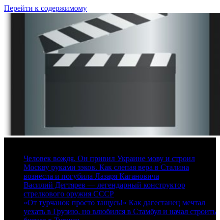
Перейти к содержимому
9 августа, 2026
Человек вождя. Он привил Украине мову и строил
Москву руками зэков. Как слепая вера в Сталина
вознесла и погубила Лазаря Кагановича
Василий Дегтярев — легендарный конструктор
стрелкового оружия СССР
«От турчанок просто тащусь!» Как дагестанец мечтал
уехать в Грузию, но влюбился в Стамбул и начал строить